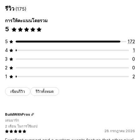
การติดตามแบบเรียลไทม์
การติดตามกิจกรรม
การจัดการแคมเปญ
รีวิว
(175)
การติดตามเหตุการณ์
ยอดเข้าชมหน้าเว็บ
IP ผู้เยี่ยมชม
โซเชียลมีเดีย
เว็บไซต์
การจัดการพิกเซล
การให้คะแนนโดยรวม
การตลาดและการขาย
การวิเคราะห์ประสิทธิภาพ
5
ROAS
การติดตามการซื้อ
การติดตาม UTM
การติดตามพิกเซล
การติดตามประสิทธิภาพ
เมตริกการมีส่วนร่วม
ภาพและรายงาน
5
172
การติดตามคอนเวอร์ชัน
การระบุแหล่งที่มาของ UTM
แดชบอร์ดการวิเคราะห์
การปฏิบัติตาม GDPR
4
1
3
0
2
0
1
2
เขียนรีวิว
รีวิวทั้งหมด
BuildWithPros
เดนมาร์ก
2 เดือน ในการใช้แอป
28 กรกฎาคม 2026