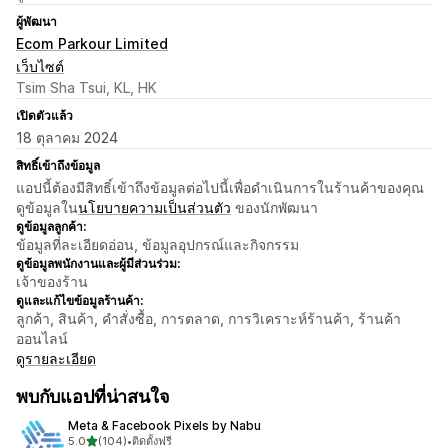
ผู้พัฒนา
Ecom Parkour Limited
เว็บไซต์
Tsim Sha Tsui, KL, HK
เปิดตัวแล้ว
18 ตุลาคม 2024
สิทธิ์เข้าถึงข้อมูล
แอปนี้ต้องมีสิทธิ์เข้าถึงข้อมูลต่อไปนี้เพื่อดำเนินการในร้านค้าของคุณ
ดูข้อมูลใน
นโยบายความเป็นส่วนตัว
ของนักพัฒนา
ดูข้อมูลลูกค้า:
ข้อมูลที่ละเอียดอ่อน, ข้อมูลอุปกรณ์และกิจกรรม
ดูข้อมูลพนักงานและผู้มีส่วนร่วม:
เจ้าของร้าน
ดูและแก้ไขข้อมูลร้านค้า:
ลูกค้า, สินค้า, คำสั่งซื้อ, การตลาด, การวิเคราะห์ร้านค้า, ร้านค้า
ออนไลน์
ดูรายละเอียด
พบกับแอปที่น่าสนใจ
Meta & Facebook Pixels by Nabu
เต็ม 5 ดาว
5.0
(104)
•
ติดตั้งฟรี
ทั้งหมด 104 รีวิว