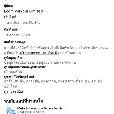
ผู้พัฒนา
Ecom Parkour Limited
เว็บไซต์
Tsim Sha Tsui, KL, HK
เปิดตัวแล้ว
18 ตุลาคม 2024
สิทธิ์เข้าถึงข้อมูล
แอปนี้ต้องมีสิทธิ์เข้าถึงข้อมูลต่อไปนี้เพื่อดำเนินการในร้านค้าของคุณ
ดูข้อมูลใน
นโยบายความเป็นส่วนตัว
ของนักพัฒนา
ดูข้อมูลลูกค้า:
ข้อมูลที่ละเอียดอ่อน, ข้อมูลอุปกรณ์และกิจกรรม
ดูข้อมูลพนักงานและผู้มีส่วนร่วม:
เจ้าของร้าน
ดูและแก้ไขข้อมูลร้านค้า:
ลูกค้า, สินค้า, คำสั่งซื้อ, การตลาด, การวิเคราะห์ร้านค้า, ร้านค้า
ออนไลน์
ดูรายละเอียด
พบกับแอปที่น่าสนใจ
Meta & Facebook Pixels by Nabu
เต็ม 5 ดาว
5.0
(104)
•
ติดตั้งฟรี
ทั้งหมด 104 รีวิว