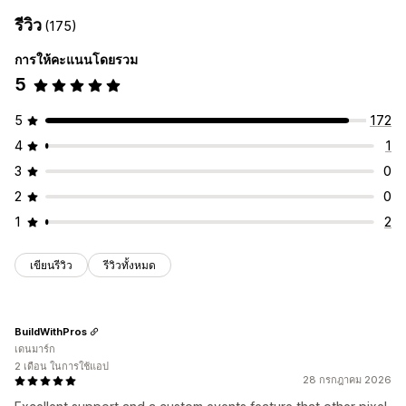
การติดตามแบบเรียลไทม์
การติดตามกิจกรรม
การจัดการแคมเปญ
รีวิว
(175)
การติดตามเหตุการณ์
ยอดเข้าชมหน้าเว็บ
IP ผู้เยี่ยมชม
โซเชียลมีเดีย
เว็บไซต์
การจัดการพิกเซล
การให้คะแนนโดยรวม
การตลาดและการขาย
การวิเคราะห์ประสิทธิภาพ
5
ROAS
การติดตามการซื้อ
การติดตาม UTM
การติดตามพิกเซล
การติดตามประสิทธิภาพ
เมตริกการมีส่วนร่วม
ภาพและรายงาน
5
172
การติดตามคอนเวอร์ชัน
การระบุแหล่งที่มาของ UTM
แดชบอร์ดการวิเคราะห์
การปฏิบัติตาม GDPR
4
1
3
0
2
0
1
2
เขียนรีวิว
รีวิวทั้งหมด
BuildWithPros
เดนมาร์ก
2 เดือน ในการใช้แอป
28 กรกฎาคม 2026