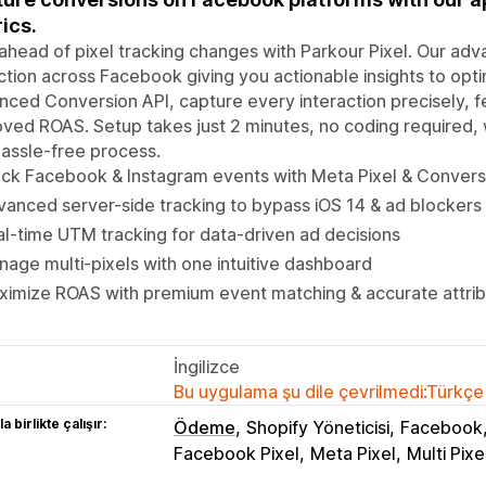
ics.
ahead of pixel tracking changes with Parkour Pixel. Our a
ction across Facebook giving you actionable insights to opt
ced Conversion API, capture every interaction precisely, f
ved ROAS. Setup takes just 2 minutes, no coding required, 
assle-free process.
ck Facebook & Instagram events with Meta Pixel & Convers
anced server-side tracking to bypass iOS 14 & ad blockers
l-time UTM tracking for data-driven ad decisions
age multi-pixels with one intuitive dashboard
imize ROAS with premium event matching & accurate attrib
İngilizce
Bu uygulama şu dile çevrilmedi:Türkçe
a birlikte çalışır:
Ödeme
Shopify Yöneticisi
Facebook
Facebook Pixel
Meta Pixel
Multi Pixe