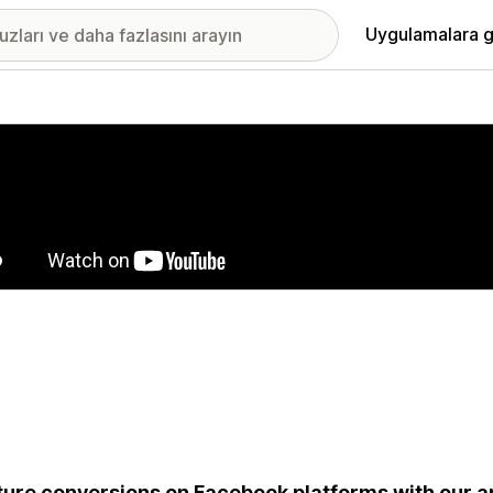
Uygulamalara g
ıkan görsel galerisi
ure conversions on Facebook platforms with our a