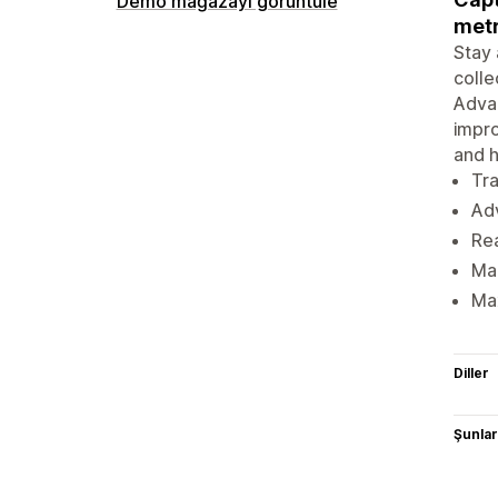
Demo mağazayı görüntüle
metr
Stay 
colle
Advan
impro
and h
Tra
Adv
Rea
Man
Max
Diller
Şunlarl