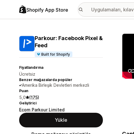
Shopify App Store
Öne ç
Parkour: Facebook Pixel &
Feed
Built for Shopify
Fiyatlandırma
Ücretsiz
Benzer mağazalarda popüler
Amerika Birleşik Devletleri merkezli
Puan
5,0
(175)
Geliştirici
Ecom Parkour Limited
Yükle
Capt