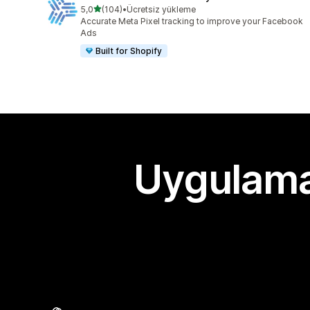
5 yıldız üzerinden
5,0
(104)
•
Ücretsiz yükleme
toplam 104 değerlendirme
Accurate Meta Pixel tracking to improve your Facebook
Ads
Built for Shopify
Uygulama