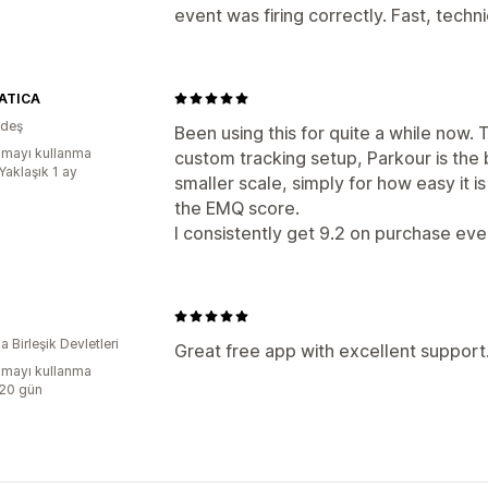
event was firing correctly. Fast, techn
ATICA
adeş
Been using this for quite a while now.
mayı kullanma
custom tracking setup, Parkour is the b
Yaklaşık 1 ay
smaller scale, simply for how easy it i
the EMQ score.
I consistently get 9.2 on purchase eve
 Birleşik Devletleri
Great free app with excellent support
mayı kullanma
:20 gün