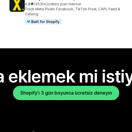
5 yıldız üzerinden
4,8
(353)
•
Ücretsiz plan mevcut
toplam 353 değerlendirme
Track Meta Pixels Facebook, TikTok Pixel, CAPI, Feed &
Catalog
Built for Shopify
 eklemek mi isti
Shopify'ı 3 gün boyunca ücretsiz deneyin