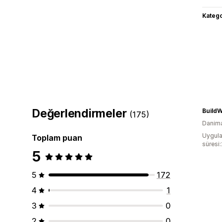
Katego
Değerlendirmeler
BuildW
(175)
Danim
Uygula
Toplam puan
süresi
5
5
172
4
1
3
0
2
0