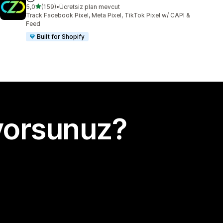
5 yıldız üzerinden
5,0
(159)
•
Ücretsiz plan mevcut
toplam 159 değerlendirme
Track Facebook Pixel, Meta Pixel, TikTok Pixel w/ CAPI &
Feed
Built for Shopify
yorsunuz?