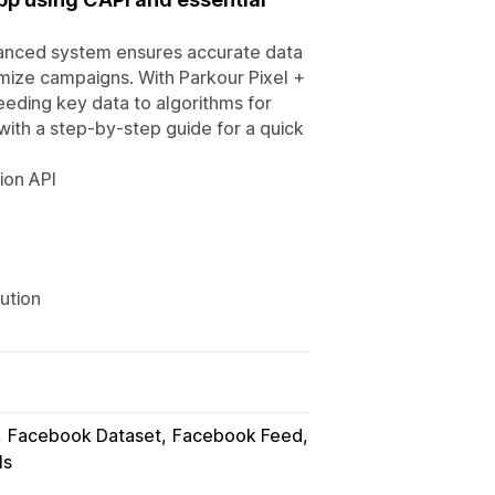
dvanced system ensures accurate data
imize campaigns. With Parkour Pixel +
eeding key data to algorithms for
with a step-by-step guide for a quick
ion API
ution
Facebook Dataset
Facebook Feed
ls