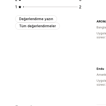
1
2
Değerlendirme yazın
AROM
Tüm değerlendirmeler
Bangl
Uygula
süresi:
Endu
Amerika
Uygula
süresi