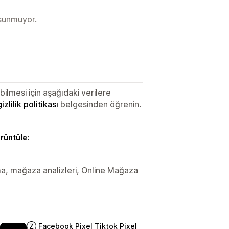
 sunmuyor.
lmesi için aşağıdaki verilere
gizlilik politikası
belgesinden öğrenin.
örüntüle:
ama, mağaza analizleri, Online Mağaza
Ⓩ Facebook Pixel Tiktok Pixel