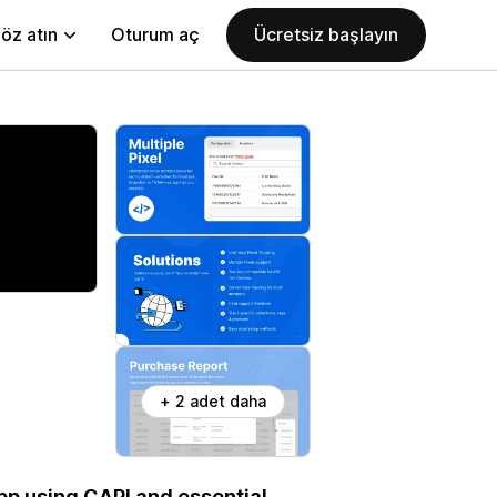
öz atın
Oturum aç
Ücretsiz başlayın
+ 2 adet daha
pp using CAPI and essential