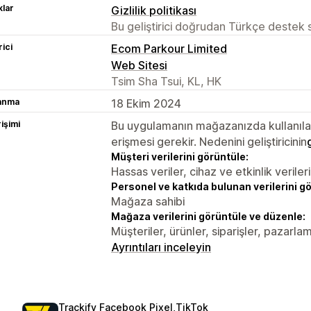
lar
Gizlilik politikası
Bu geliştirici doğrudan Türkçe destek
rici
Ecom Parkour Limited
Web Sitesi
Tsim Sha Tsui, KL, HK
lanma
18 Ekim 2024
rişimi
Bu uygulamanın mağazanızda kullanılabi
erişmesi gerekir. Nedenini geliştiricinin
Müşteri verilerini görüntüle:
Hassas veriler, cihaz ve etkinlik verileri
Personel ve katkıda bulunan verilerini g
Mağaza sahibi
Mağaza verilerini görüntüle ve düzenle:
Müşteriler, ürünler, siparişler, pazarl
Ayrıntıları inceleyin
Trackify Facebook Pixel,TikTok