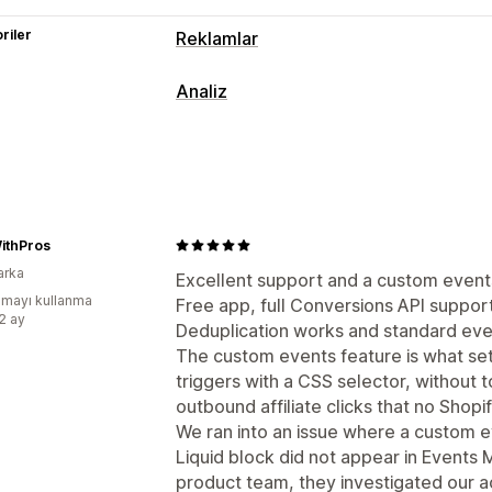
riler
Reklamlar
Hedefleme
Analiz
Özel kitleler
Etkinlik bazında
Davran
Müşteri davranışı
Kampanya yönetimi
Gerçek zamanlı takip
Aktivite takibi
Sosyal medya
Web Sitesi
Piksel yön
Sayfa görüntülemeleri
Ziyaretçi IP’si
Performans analizleri
Pazarlama ve satış
ithPros
Performans takibi
Etkileşim ölçümler
arka
ROAS
Satın alım takibi
UTM takibi
P
Excellent support and a custom events
UTM öz nitelikleri
mayı kullanma
Free app, full Conversions API suppor
:2 ay
Görseller ve raporlar
Deduplication works and standard even
Analizler kontrol paneli
GDPR uyumlu
The custom events feature is what sets 
triggers with a CSS selector, without t
outbound affiliate clicks that no Shopi
We ran into an issue where a custom e
Liquid block did not appear in Events 
product team, they investigated our a