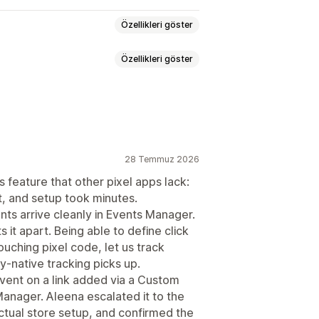
Özellikleri göster
Özellikleri göster
ış
Yeniden hedefleme
Etkinlik takibi
etimi
28 Temmuz 2026
i
Dönüşüm izleme
iksel takibi
 feature that other pixel apps lack:
t, and setup took minutes.
ts arrive cleanly in Events Manager.
luğu
it apart. Being able to define click
ouching pixel code, let us track
fy-native tracking picks up.
vent on a link added via a Custom
Manager. Aleena escalated it to the
ctual store setup, and confirmed the