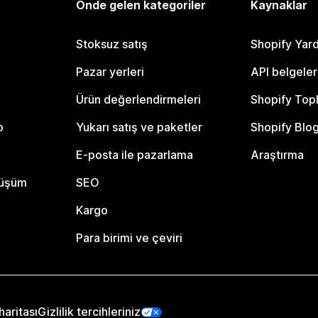
Önde gelen kategoriler
Kaynaklar
Stoksuz satış
Shopify Yar
Pazar yerleri
API belgeler
Ürün değerlendirmeleri
Shopify Top
o
Yukarı satış ve paketler
Shopify Blo
E-posta ile pazarlama
Araştırma
nüşüm
SEO
Kargo
Para birimi ve çeviri
haritası
Gizlilik tercihleriniz