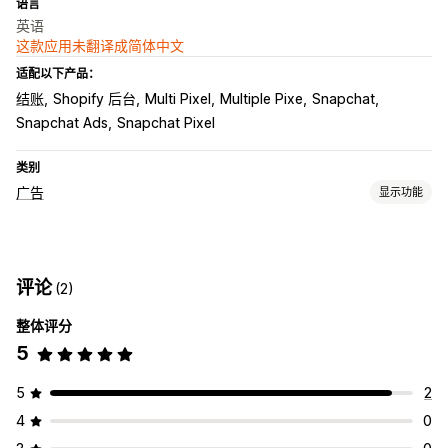
语言
英语
这款应用未翻译成简体中文
适配以下产品：
结账
Shopify 后台
Multi Pixel
Multiple Pixe
Snapchat
Snapchat Ads
Snapchat Pixel
类别
广告
显示功能
定向
自定义受众
基于活动
行为
再营销
评论
(2)
宣传活动管理
整体评分
社交媒体
网站
像素管理
5
绩效分析
绩效跟踪
互动指标
转化跟踪
UTM 归因
5
2
4
0