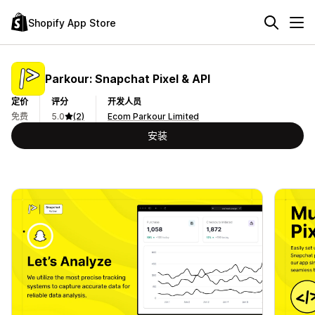
Shopify App Store
Parkour: Snapchat Pixel & API
定价
评分
开发人员
免费
5.0
(2)
Ecom Parkour Limited
安装