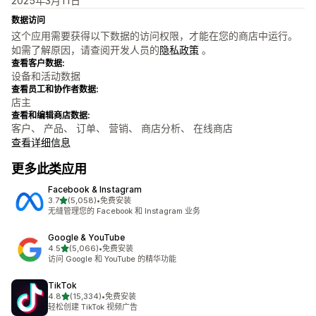
2025年3月11日
数据访问
这个应用需要获得以下数据的访问权限，才能在您的商店中运行。
如需了解原因，请查阅开发人员的
隐私政策
。
查看客户数据:
设备和活动数据
查看员工和协作者数据:
店主
查看和编辑商店数据:
客户、 产品、 订单、 营销、 商店分析、 在线商店
查看详细信息
更多此类应用
Facebook & Instagram
星（满分 5 星）
3.7
(5,058)
•
免费安装
总共 5058 条评论
无缝管理您的 Facebook 和 Instagram 业务
Google & YouTube
星（满分 5 星）
4.5
(5,066)
•
免费安装
总共 5066 条评论
访问 Google 和 YouTube 的精华功能
TikTok
星（满分 5 星）
4.8
(15,334)
•
免费安装
总共 15334 条评论
轻松创建 TikTok 视频广告