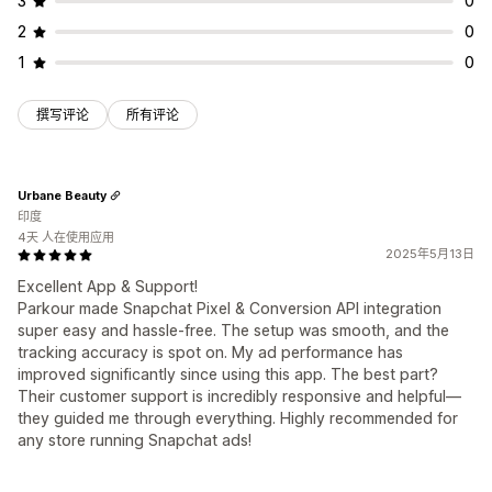
3
0
2
0
1
0
撰写评论
所有评论
Urbane Beauty
印度
4天 人在使用应用
2025年5月13日
Excellent App & Support!
Parkour made Snapchat Pixel & Conversion API integration
super easy and hassle-free. The setup was smooth, and the
tracking accuracy is spot on. My ad performance has
improved significantly since using this app. The best part?
Their customer support is incredibly responsive and helpful—
they guided me through everything. Highly recommended for
any store running Snapchat ads!