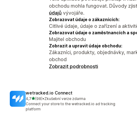
obchodu mohla fungovat. Důvody zjist
údajů
vývojáře.
Zobrazovat údaje o zákaznících:
Citlivé údaje, údaje o zařízení a aktivit
Zobrazovat údaje o zaměstnancích a sp
Majitel obchodu
Zobrazit a upravit údaje obchodu:
Zákazníci, produkty, objednávky, mark
obchod
Zobrazit podrobnosti
wetracked.io Connect
z 5 hvězd
4,7
(98)
•
Zkušební verze zdarma
Celkový počet recenzí: 98
Connect your store to the wetracked.io ad tracking
platform