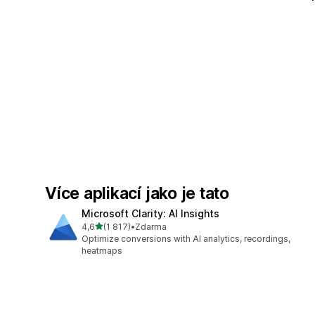
Více aplikací jako je tato
Microsoft Clarity: AI Insights
z 5 hvězd
4,6
(1 817)
•
Zdarma
Celkový počet recenzí: 1817
Optimize conversions with AI analytics, recordings,
heatmaps