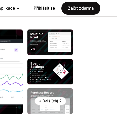
aplikace
Přihlásit se
Začít zdarma
+ Další(ch) 2