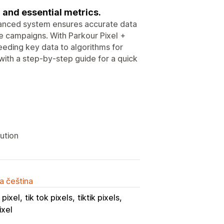
 and essential metrics.
dvanced system ensures accurate data
ze campaigns. With Parkour Pixel +
eeding key data to algorithms for
with a step-by-step guide for a quick
ution
a čeština
 pixel
tik tok pixels
tiktik pixels
ixel