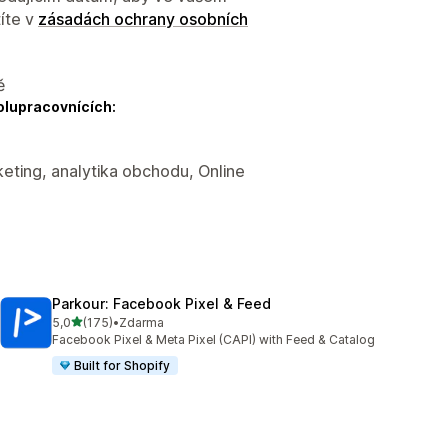
íte v
zásadách ochrany osobních
ě
olupracovnících:
eting, analytika obchodu, Online
Parkour: Facebook Pixel & Feed
z 5 hvězd
5,0
(175)
•
Zdarma
Celkový počet recenzí: 175
Facebook Pixel & Meta Pixel (CAPI) with Feed & Catalog
Built for Shopify