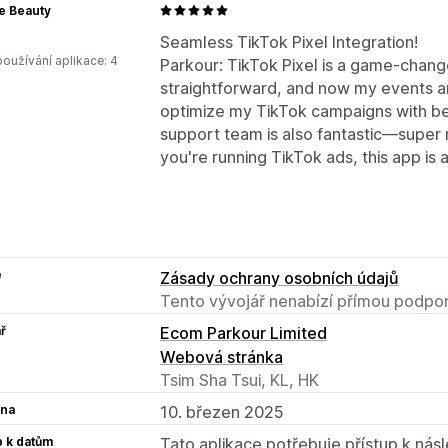
e Beauty
Seamless TikTok Pixel Integration!
oužívání aplikace: 4
Parkour: TikTok Pixel is a game-chang
straightforward, and now my events ar
optimize my TikTok campaigns with b
support team is also fantastic—super
you're running TikTok ads, this app is
e
Zásady ochrany osobních údajů
Tento vývojář nenabízí přímou podpor
ř
Ecom Parkour Limited
Webová stránka
Tsim Sha Tsui, KL, HK
na
10. březen 2025
p k datům
Tato aplikace potřebuje přístup k ná