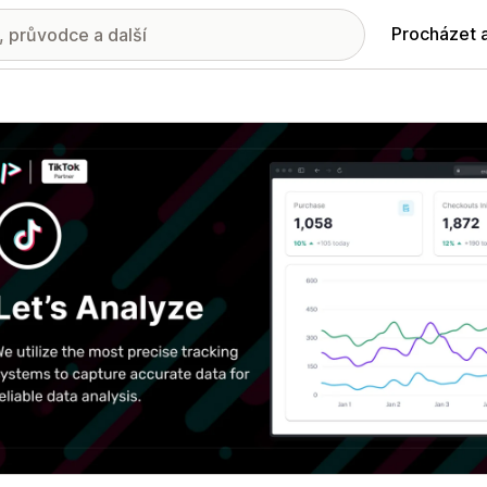
Procházet 
ie propagovaných obrázků