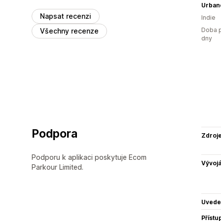
Urban
Napsat recenzi
Indie
Doba p
Všechny recenze
dny
Podpora
Zdroj
Podporu k aplikaci poskytuje Ecom
Vývojá
Parkour Limited.
Uvede
Přístu