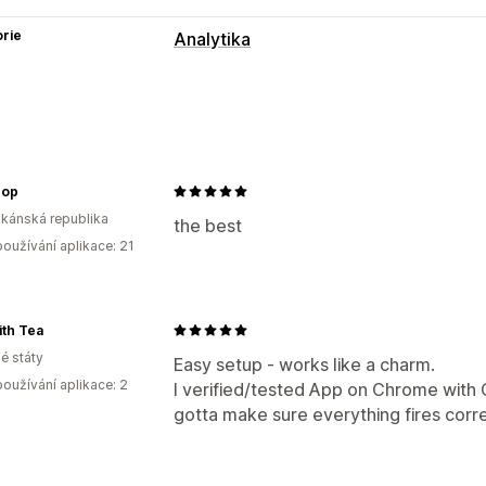
rie
Analytika
Chování zákazníků
Sledování v reálném čase
Sledování 
Marketing a prodej
hop
Atribuce marketingu
Analytika pokla
kánská republika
Sledování UTM
Sledování pixelů
the best
oužívání aplikace: 21
Vizuály a výkazy
Panel analytiky
Plánování výkazů
th Tea
é státy
Easy setup - works like a charm.
oužívání aplikace: 2
I verified/tested App on Chrome with
gotta make sure everything fires corr