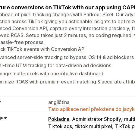
ure conversions on TikTok with our app using CAPI
ahead of pixel tracking changes with Parkour Pixel. Our a
ction across TikTok giving you actionable insights to optimi
ced Conversion API, capture every interaction precisely, f
ved ROAS. Setup takes just 2 minutes, no coding required, 
assle-free process.
ck TikTok events with Conversion API
anced server-side tracking to bypass iOS 14 & ad blockers
l-time UTM tracking for data-driven ad decisions
age multi-pixels with one intuitive dashboard
imize ROAS with premium event matching & accurate attrib
y
angličtina
Tato aplikace není přeložena do jazyk
e s:
Pokladna
Administrátor Shopify
multi
Tiktok ads
tiktok multi pixel
TikTok p