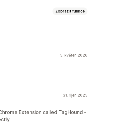
Zobrazit funkce
událostí
Zobrazení stránky
5. květen 2026
dny
Sledování nákupů
31. říjen 2025
 Chrome Extension called TagHound -
ectly