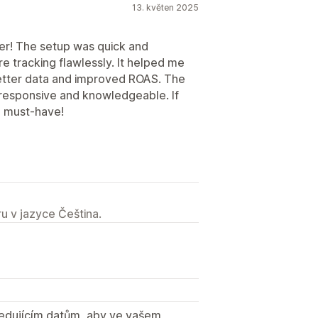
13. květen 2025
er! The setup was quick and
e tracking flawlessly. It helped me
etter data and improved ROAS. The
 responsive and knowledgeable. If
 a must-have!
u v jazyce Čeština.
sledujícím datům, aby ve vašem