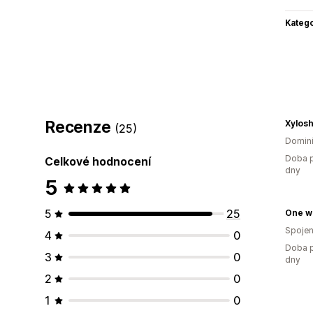
Katego
Recenze
Xylos
(25)
Domini
Doba p
Celkové hodnocení
dny
5
5
25
One wi
Spojen
4
0
Doba p
3
0
dny
2
0
1
0