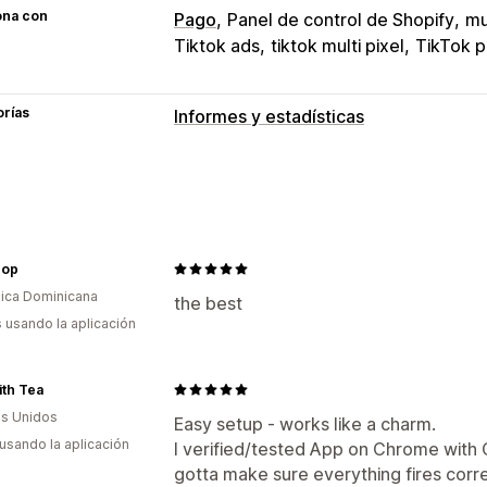
ona con
Pago
Panel de control de Shopify
mu
Tiktok ads
tiktok multi pixel
TikTok p
orías
Informes y estadísticas
Comportamiento de los clientes
Seguimiento en tiempo real
Seguimie
Marketing y ventas
hop
Atribución de marketing
Informes y e
ica Dominicana
Seguimiento de compra
Seguimient
the best
s usando la aplicación
Imágenes e informes
Panel de control de informes y estadí
th Tea
s Unidos
Easy setup - works like a charm.
 usando la aplicación
I verified/tested App on Chrome with
gotta make sure everything fires corr