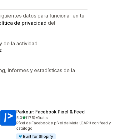
siguientes datos para funcionar en tu
lítica de privacidad
del
y de la actividad
s:
g, Informes y estadísticas de la
Parkour: Facebook Pixel & Feed
de 5 estrellas
5.0
(175)
•
Gratis
175 reseñas en total
Píxel de Facebook y píxel de Meta (CAPI) con feed y
catálogo
Built for Shopify