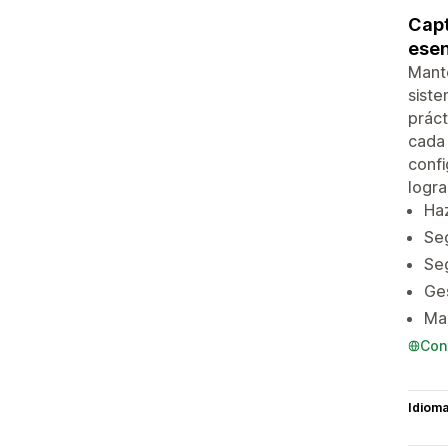
Capt
esen
Mante
siste
práct
cada 
confi
logra
Haz
Seg
Se
Ges
Max
Con
Idiom