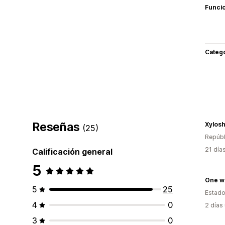
Funci
Categ
Reseñas
Xylos
(25)
Repúbl
21 día
Calificación general
5
One wi
5
25
Estado
4
0
2 días
3
0