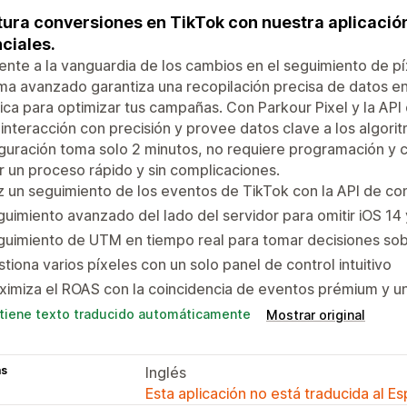
ura conversiones en TikTok con nuestra aplicació
ciales.
nte a la vanguardia de los cambios en el seguimiento de pí
ma avanzado garantiza una recopilación precisa de datos en
ica para optimizar tus campañas. Con Parkour Pixel y la AP
interacción con precisión y provee datos clave a los algori
guración toma solo 2 minutos, no requiere programación y 
r un proceso rápido y sin complicaciones.
 un seguimiento de los eventos de TikTok con la API de co
uimiento avanzado del lado del servidor para omitir iOS 1
guimiento de UTM en tiempo real para tomar decisiones so
tiona varios píxeles con un solo panel de control intuitivo
imiza el ROAS con la coincidencia de eventos prémium y un
tiene texto traducido automáticamente
Mostrar original
as
Inglés
Esta aplicación no está traducida al E