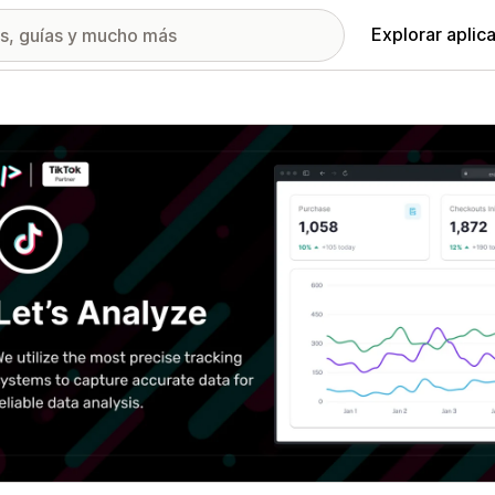
Explorar aplic
ía de imágenes destacadas