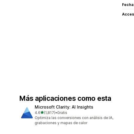
Fecha
Acceso
Más aplicaciones como esta
Microsoft Clarity: AI Insights
de 5 estrellas
4.6
(1,817)
•
Gratis
1817 reseñas en total
Optimiza las conversiones con análisis de IA,
grabaciones y mapas de calor