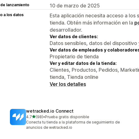
 de lanzamiento
10 de marzo de 2025
 a los datos
Esta aplicación necesita acceso a los 
tienda. Obtén más información en la
po
desarrollador.
Ver datos de clientes:
Datos sensibles, datos del dispositivo 
Ver datos de empleados y colaboradore
Propietario de tienda
Ver y editar datos de la tienda:
Clientes, Productos, Pedidos, Marketin
tienda, Tienda online
Ver los detalles
wetracked.io Connect
de 5 estrellas
4.7
(98)
•
Prueba gratis disponible
98 reseñas en total
Conecta tu tienda a la plataforma de seguimiento de
anuncios de wetracked.io