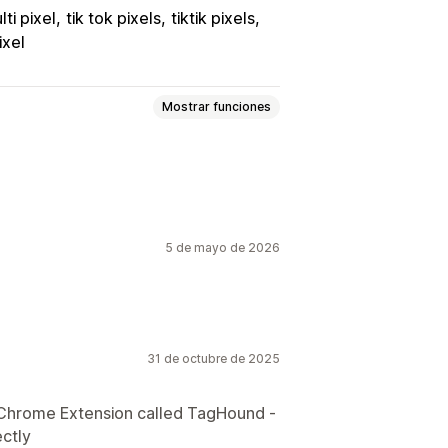
lti pixel
tik tok pixels
tiktik pixels
ixel
Mostrar funciones
nto de eventos
Visitas de páginas
5 de mayo de 2026
stadísticas de pago
o de UTM
Seguimiento con píxel
sticas
Cronogramas de informes
31 de octubre de 2025
 Chrome Extension called TagHound -
ectly