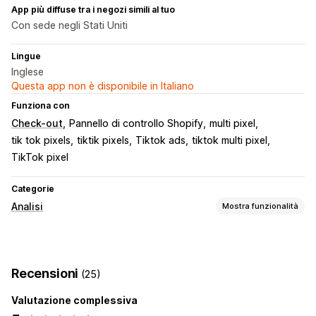
App più diffuse tra i negozi simili al tuo
Con sede negli Stati Uniti
Lingue
Inglese
Questa app non è disponibile in Italiano
Funziona con
Check-out
Pannello di controllo Shopify
multi pixel
tik tok pixels
tiktik pixels
Tiktok ads
tiktok multi pixel
TikTok pixel
Categorie
Analisi
Mostra funzionalità
Comportamento dei clienti
Monitoraggio in tempo reale
Monitoraggio degli eventi
Recensioni
(25)
Visualizzazioni delle pagine
Valutazione complessiva
Marketing e vendite