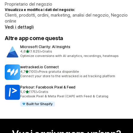
Proprietario del negozio
Visualizza e modifica i dati del negozio:
Clienti, prodotti, ordini, marketing, analisi del negozio, Negozio
online
Vedi i dettagli
Altre app come questa
Microsoft Clarity: AI Insights
stelle su 5
4,6
(1.825)
•
Gratis
1825 recensioni totali
Optimize conversions with AI analytics, recordings, heatmaps
wetracked.io Connect
stelle su 5
4,7
(100)
•
Prova gratuita disponibile
100 recensioni totali
Connect your store to the wetracked.io ad tracking platform
Parkour: Facebook Pixel & Feed
stelle su 5
5,0
(175)
•
Gratis
175 recensioni totali
Facebook Pixel & Meta Pixel (CAPI) with Feed & Catalog
Built for Shopify