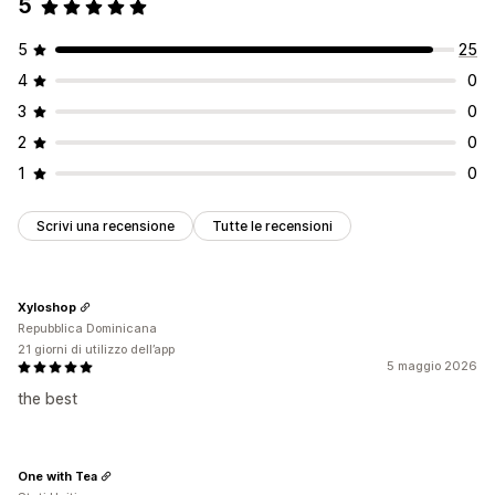
5
Attribuzione del marketing
Analisi del check-out
Monitoraggio degli acquisti
Monitoraggio UTM
5
25
Monitoraggio dei pixel
4
0
Elementi grafici e report
3
0
Dashboard di analisi
Pianificazione dei report
2
0
1
0
Scrivi una recensione
Tutte le recensioni
Xyloshop
Repubblica Dominicana
21 giorni di utilizzo dell’app
5 maggio 2026
the best
One with Tea