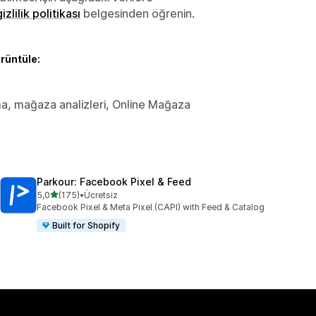
gizlilik politikası
belgesinden öğrenin.
örüntüle:
ama, mağaza analizleri, Online Mağaza
Parkour: Facebook Pixel & Feed
5 yıldız üzerinden
5,0
(175)
•
Ücretsiz
toplam 175 değerlendirme
Facebook Pixel & Meta Pixel (CAPI) with Feed & Catalog
Built for Shopify