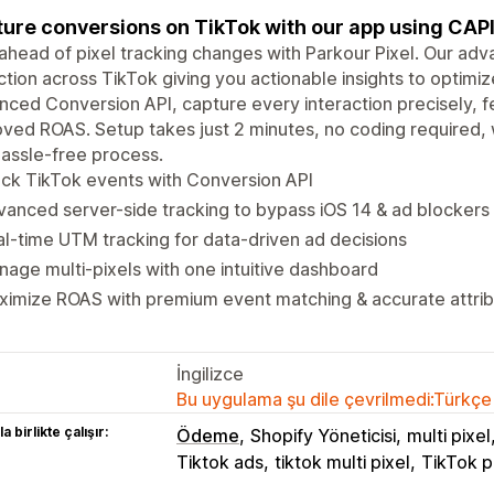
ure conversions on TikTok with our app using CAPI
ahead of pixel tracking changes with Parkour Pixel. Our a
ction across TikTok giving you actionable insights to optimi
ced Conversion API, capture every interaction precisely, f
ved ROAS. Setup takes just 2 minutes, no coding required, 
assle-free process.
ck TikTok events with Conversion API
anced server-side tracking to bypass iOS 14 & ad blockers
l-time UTM tracking for data-driven ad decisions
age multi-pixels with one intuitive dashboard
imize ROAS with premium event matching & accurate attrib
İngilizce
Bu uygulama şu dile çevrilmedi:Türkçe
a birlikte çalışır:
Ödeme
Shopify Yöneticisi
multi pixel
Tiktok ads
tiktok multi pixel
TikTok p