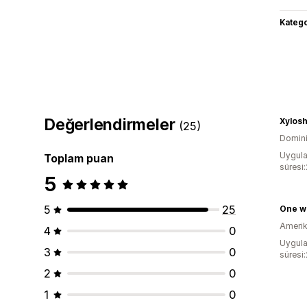
Katego
Değerlendirmeler
Xylos
(25)
Domini
Uygula
Toplam puan
süresi
5
5
25
One wi
Amerika
4
0
Uygula
3
0
süresi
2
0
1
0