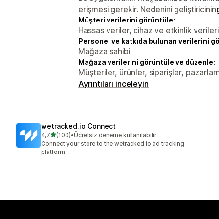
erişmesi gerekir. Nedenini geliştiricinin
Müşteri verilerini görüntüle:
Hassas veriler, cihaz ve etkinlik verileri
Personel ve katkıda bulunan verilerini g
Mağaza sahibi
Mağaza verilerini görüntüle ve düzenle:
Müşteriler, ürünler, siparişler, pazarl
Ayrıntıları inceleyin
wetracked.io Connect
5 yıldız üzerinden
4,7
(100)
•
Ücretsiz deneme kullanılabilir
toplam 100 değerlendirme
Connect your store to the wetracked.io ad tracking
platform