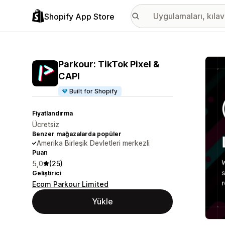
Shopify App Store
Öne ç
Parkour: TikTok Pixel &
CAPI
Built for Shopify
Fiyatlandırma
Ücretsiz
Benzer mağazalarda popüler
Amerika Birleşik Devletleri merkezli
Puan
5,0
(25)
Geliştirici
Ecom Parkour Limited
Yükle