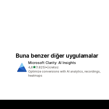
Buna benzer diğer uygulamalar
Microsoft Clarity: AI Insights
5 yıldız üzerinden
4,6
(1.825)
•
Ücretsiz
toplam 1825 değerlendirme
Optimize conversions with AI analytics, recordings,
heatmaps