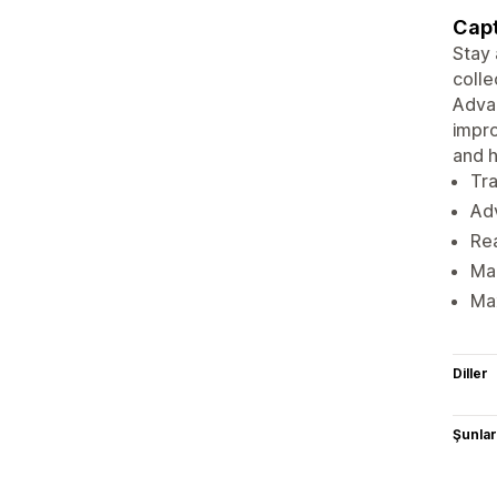
Capt
Stay 
colle
Advan
impro
and h
Tra
Adv
Rea
Man
Max
Diller
Şunlarl