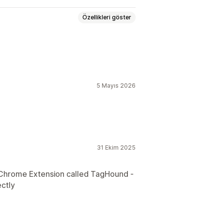
Özellikleri göster
Sayfa görüntülemeleri
5 Mayıs 2026
leri
Satın alım takibi
UTM takibi
laması
31 Ekim 2025
 Chrome Extension called TagHound -
ectly