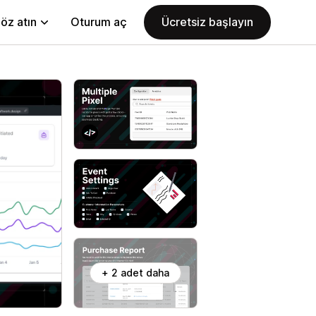
öz atın
Oturum aç
Ücretsiz başlayın
+ 2 adet daha