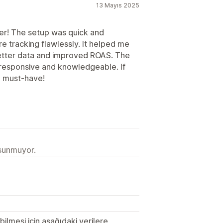
13 Mayıs 2025
er! The setup was quick and
e tracking flawlessly. It helped me
etter data and improved ROAS. The
 responsive and knowledgeable. If
 a must-have!
 sunmuyor.
lmesi için aşağıdaki verilere