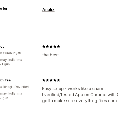
riler
Analiz
Müşteri davranışı
Gerçek zamanlı takip
Etkinlik takibi
Pazarlama ve satış
hop
Pazarlama öz nitelikleri
Ödeme analiz
k Cumhuriyeti
Piksel takibi
the best
mayı kullanma
:21 gün
Görseller ve raporlar
Analizler kontrol paneli
Rapor zaman
th Tea
 Birleşik Devletleri
Easy setup - works like a charm.
mayı kullanma
I verified/tested App on Chrome with
:2 gün
gotta make sure everything fires corr