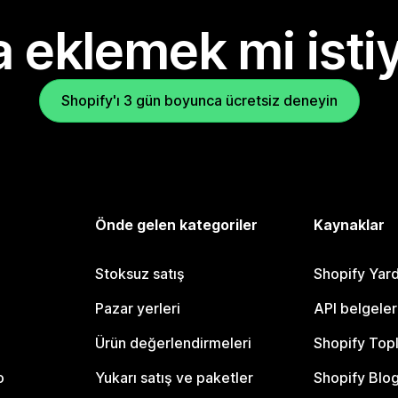
 eklemek mi isti
Shopify'ı 3 gün boyunca ücretsiz deneyin
Önde gelen kategoriler
Kaynaklar
Stoksuz satış
Shopify Yar
Pazar yerleri
API belgeler
Ürün değerlendirmeleri
Shopify Top
o
Yukarı satış ve paketler
Shopify Blo