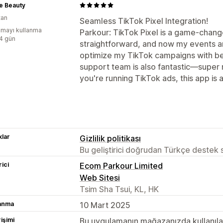
e Beauty
tan
Seamless TikTok Pixel Integration!
mayı kullanma
Parkour: TikTok Pixel is a game-chang
:4 gün
straightforward, and now my events ar
optimize my TikTok campaigns with b
support team is also fantastic—super
you're running TikTok ads, this app is
lar
Gizlilik politikası
Bu geliştirici doğrudan Türkçe destek
rici
Ecom Parkour Limited
Web Sitesi
Tsim Sha Tsui, KL, HK
lanma
10 Mart 2025
rişimi
Bu uygulamanın mağazanızda kullanılabi