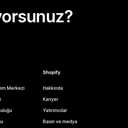
yorsunuz?
Shopify
dım Merkezi
Hakkında
i
Kariyer
luluğu
Yatırımcılar
gu
Basın ve medya