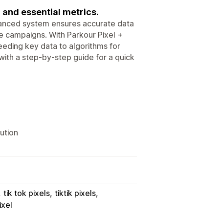
 and essential metrics.
dvanced system ensures accurate data
ze campaigns. With Parkour Pixel +
eeding key data to algorithms for
with a step-by-step guide for a quick
ution
tik tok pixels
tiktik pixels
ixel