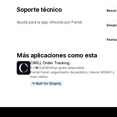
Soporte técnico
Recur
Ayuda para la app ofrecida por Parsel.
Desarr
Fecha
Más aplicaciones como esta
CWILL Order Tracking
de 5 estrellas
5.0
(2,856)
•
Plan gratis disponible
2856 reseñas en total
Parcel Panel: seguimiento de pedidos, menos WISMO y
más ventas
Built for Shopify