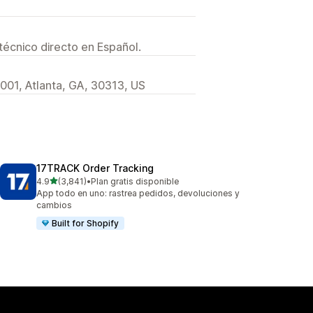
técnico directo en Español.
001, Atlanta, GA, 30313, US
17TRACK Order Tracking
de 5 estrellas
4.9
(3,841)
•
Plan gratis disponible
3841 reseñas en total
App todo en uno: rastrea pedidos, devoluciones y
cambios
Built for Shopify