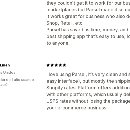
they couldn't get it to work for our bu
marketplaces but Parsel made it so ea
It works great for business who also 
Shop, Retail, etc.
Parsel has saved us time, money, and h
best shipping app that’s easy to use, 
to anyone!
 Linen
s Unidos
I love using Parsel, it’s very clean an
dor de 1 año usando
easy interface), but mostly the shippi
cación
Shopify rates. Platform offers additiona
with other platforms, which usually de
USPS rates without losing the packages
your e-commerce business