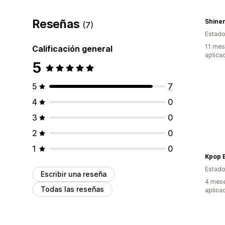
Reseñas
Shine
(7)
Estado
11 mes
Calificación general
aplica
5
5
7
4
0
3
0
2
0
1
0
Kpop 
Estado
Escribir una reseña
4 mese
Todas las reseñas
aplica