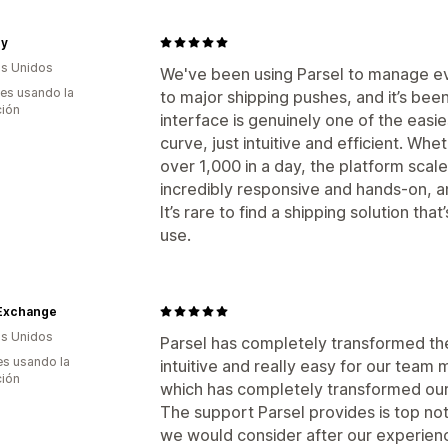
Sincronización de pedidos
Tarifas de
Gestión de envíos
ry
s Unidos
Sincronización de pedidos
Informes y
We've been using Parsel to manage ev
es usando la
to major shipping pushes, and it’s be
ción
interface is genuinely one of the eas
curve, just intuitive and efficient. Wh
over 1,000 in a day, the platform scale
incredibly responsive and hands-on, an
It’s rare to find a shipping solution that
use.
Exchange
s Unidos
Parsel has completely transformed the
s usando la
intuitive and really easy for our tea
ción
which has completely transformed our
The support Parsel provides is top no
we would consider after our experienc