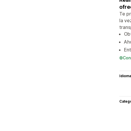
ofre
Te pr
la ve
trans
Obt
Aho
Ent
Con
Idiom
Categ