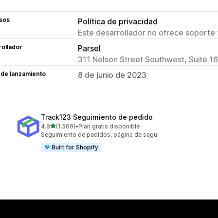
sos
Política de privacidad
Este desarrollador no ofrece soporte 
ollador
Parsel
311 Nelson Street Southwest, Suite 16
 de lanzamiento
8 de junio de 2023
Track123 Seguimiento de pedido
de 5 estrellas
4.9
(1,569)
•
Plan gratis disponible
1569 reseñas en total
Seguimiento de pedidos, página de segu
Built for Shopify