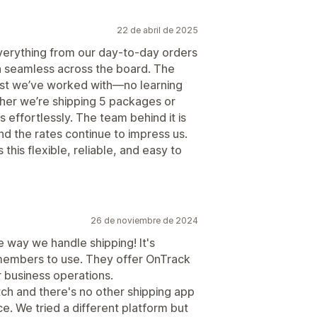
 envío
22 de abril de 2025
 estadísticas de envíos
erything from our day-to-day orders
en seamless across the board. The
iest we’ve worked with—no learning
ether we’re shipping 5 packages or
s effortlessly. The team behind it is
d the rates continue to impress us.
’s this flexible, reliable, and easy to
26 de noviembre de 2024
 way we handle shipping! It's
m members to use. They offer OnTrack
 business operations.
tch and there's no other shipping app
e. We tried a different platform but