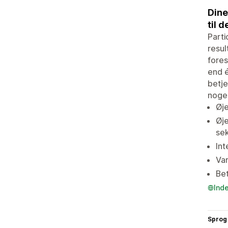
Dine
til 
Parti
resul
fores
end é
betje
nogen
Øje
Øje
se
Int
Var
Bet
Ind
Sprog