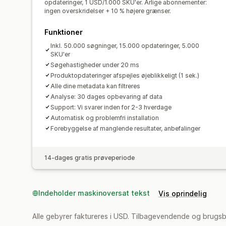
opdateringer, 1 USD/1.000 SKU'er. Årlige abonnementer:
ingen overskridelser + 10 % højere grænser.
Funktioner
Inkl. 50.000 søgninger, 15.000 opdateringer, 5.000
SKU'er
Søgehastigheder under 20 ms
Produktopdateringer afspejles øjeblikkeligt (1 sek.)
Alle dine metadata kan filtreres
Analyse: 30 dages opbevaring af data
Support: Vi svarer inden for 2-3 hverdage
Automatisk og problemfri installation
Forebyggelse af manglende resultater, anbefalinger
14-dages gratis prøveperiode
Indeholder maskinoversat tekst
Vis oprindelig
Alle gebyrer faktureres i USD. Tilbagevendende og brugs