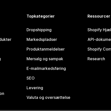
Topkategorier
Ressourcer
Dropshipping
Shopify Hjæ
dukter
Markedspladser
API-dokume
Produktanmeldelser
Shopify Co
g
Mersalg og sampak
Research
E-mailmarkedsføring
SEO
Levering
ion
Valuta og oversættelse