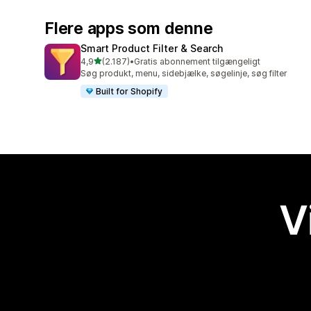
Flere apps som denne
Smart Product Filter & Search
ud af 5 stjerner
4,9
(2.187)
•
Gratis abonnement tilgængeligt
2187 anmeldelser i alt
Søg produkt, menu, sidebjælke, søgelinje, søg filter
Built for Shopify
V