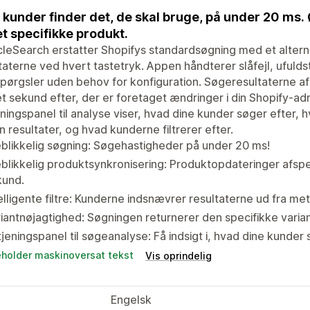
 kunder finder det, de skal bruge, på under 20 ms. Ø
det specifikke produkt.
cleSearch erstatter Shopifys standardsøgning med et alterna
taterne ved hvert tastetryk. Appen håndterer slåfejl, ufu
pørgsler uden behov for konfiguration. Søgeresultaterne a
t sekund efter, der er foretaget ændringer i din Shopify-adm
ningspanel til analyse viser, hvad dine kunder søger efter, h
 resultater, og hvad kunderne filtrerer efter.
blikkelig søgning: Søgehastigheder på under 20 ms!
blikkelig produktsynkronisering: Produktopdateringer afspej
kund.
elligente filtre: Kunderne indsnævrer resultaterne ud fra met
iantnøjagtighed: Søgningen returnerer den specifikke varia
jeningspanel til søgeanalyse: Få indsigt i, hvad dine kunder 
eholder maskinoversat tekst
Vis oprindelig
Engelsk