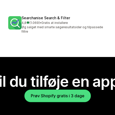
Searchanise Search & Filter
ud af 5 stjerner
4,8
(1.069)
•
Gratis at installere
1069 anmeldelser i alt
Øg salget med smarte søgeresultatsider og tilpassede
filtre
il du tilføje en ap
Prøv Shopify gratis i 3 dage