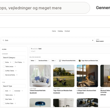
Gennem
ri med udvalgte billeder