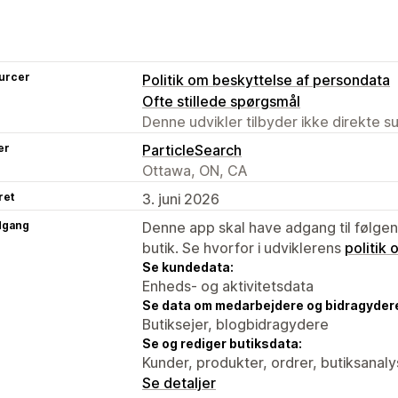
urcer
Politik om beskyttelse af persondata
Ofte stillede spørgsmål
Denne udvikler tilbyder ikke direkte s
er
ParticleSearch
Ottawa, ON, CA
ret
3. juni 2026
dgang
Denne app skal have adgang til følgend
butik. Se hvorfor i udviklerens
politik
Se kundedata:
Enheds- og aktivitetsdata
Se data om medarbejdere og bidragyder
Butiksejer, blogbidragydere
Se og rediger butiksdata:
Kunder, produkter, ordrer, butiksanal
Se detaljer