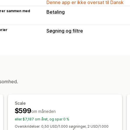
Denne app er ikke oversat til Dansk
rer sammen med
Betaling
rier
Søgning og filtre
Søgefunktioner
Autofuldførelse
Strakssøgning
Toler
Synonymgrupper
Stopord
Søgefors
Produktboosts
Multi-filter
Tilpasset
Ekskluder resultater
ksomhed.
Visningstilpasning
Dynamisk på mobil
Filtervisning
Tilp
Side med søgeresultater
Sortering
Scale
$599
om måneden
Analyser
eller $7,187 om året, og spar 0 %
Brug af filtre
Analyser i realtid
Adfær
Overskridelser: 0,50 USD/1.000 søgninger, 2 USD/1.000