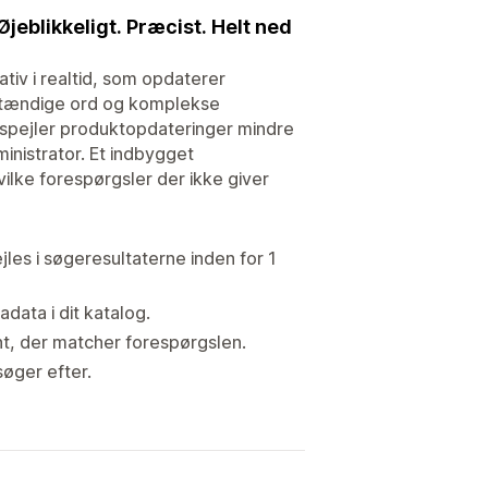
jeblikkeligt. Præcist. Helt ned
tiv i realtid, som opdaterer
ldstændige ord og komplekse
fspejler produktopdateringer mindre
inistrator. Et indbygget
vilke forespørgsler der ikke giver
les i søgeresultaterne inden for 1
adata i dit katalog.
nt, der matcher forespørgslen.
søger efter.