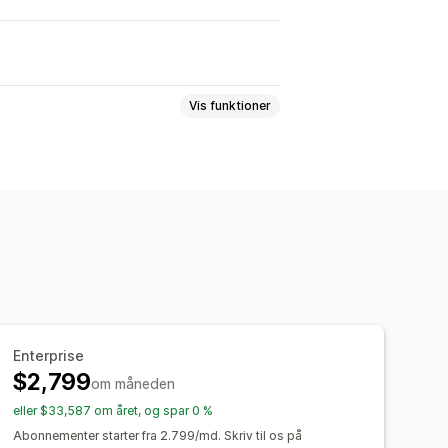
Vis funktioner
ance over for skrivefejl
lag
Produktanbefalinger
 rangering
Søgelinje
assede filtre
Enterprise
$2,799
om måneden
eller $33,587 om året, og spar 0 %
dsindblik
Søgeforespørgsler
Abonnementer starter fra 2.799/md. Skriv til os på