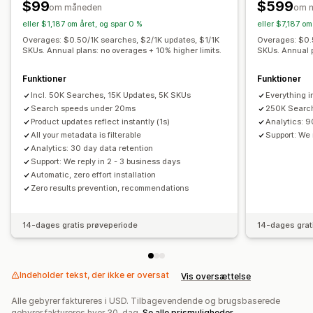
$99
$599
om måneden
om 
Visningstilpasning
eller $1,187 om året, og spar 0 %
eller $7,187 om
Dynamisk på mobil
Filtervisning
Tilpassede filtre
Overages: $0.50/1K searches, $2/1K updates, $1/1K
Overages: $0.
SKUs. Annual plans: no overages + 10% higher limits.
SKUs. Annual p
Side med søgeresultater
Sortering
Funktioner
Funktioner
Analyser
Incl. 50K Searches, 15K Updates, 5K SKUs
Everything i
Brug af filtre
Analyser i realtid
Adfærdsindblik
Search speeds under 20ms
250K Search
Søgeforespørgsler
Product updates reflect instantly (1s)
Analytics: 9
All your metadata is filterable
Support: We 
Analytics: 30 day data retention
Support: We reply in 2 - 3 business days
Automatic, zero effort installation
Zero results prevention, recommendations
14-dages gratis prøveperiode
14-dages grat
Indeholder tekst, der ikke er oversat
Vis oversættelse
Alle gebyrer faktureres i USD. Tilbagevendende og brugsbaserede
gebyrer faktureres hver 30. dag.
Se alle prismuligheder