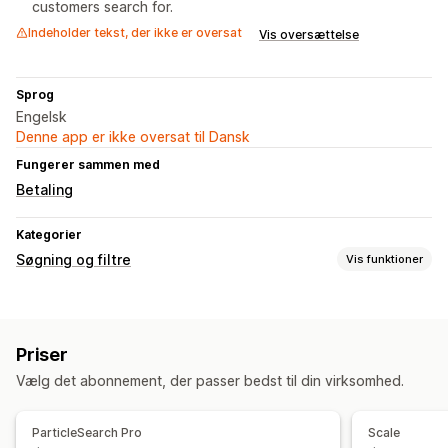
customers search for.
Indeholder tekst, der ikke er oversat
Vis oversættelse
Sprog
Engelsk
Denne app er ikke oversat til Dansk
Fungerer sammen med
Betaling
Kategorier
Søgning og filtre
Vis funktioner
Søgefunktioner
Autofuldførelse
Strakssøgning
Priser
Tolerance over for skrivefejl
Synonymgrupper
Stopord
Vælg det abonnement, der passer bedst til din virksomhed.
Søgeforslag
Produktanbefalinger
Produktboosts
Multi-filter
Tilpasset rangering
Søgelinje
ParticleSearch Pro
Scale
Ekskluder resultater