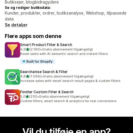
Butiksejer, blogbidragydere
Se og rediger butiksdata:
Kunder, produkter, ordrer, butiksanalyse, Webshop, tilpassede
data
Se detaljer
Flere apps som denne
Smart Product Filter & Search
ud af 5 stjerner
4,9
(2.190)
•
Gratis abonnement tilgængeligt
2190 anmeldelser i alt
Boost sales with AI semantic search and instant filters
Built for Shopify
Searchanise Search & Filter
ud af 5 stjerner
4,8
(1.068)
•
Gratis abonnement tilgængeligt
1068 anmeldelser i alt
Increase sales with smart search result pages & custom filters
Findter Custom Filter & Search
ud af 5 stjerner
5,0
(210)
•
Gratis abonnement tilgængeligt
210 anmeldelser i alt
Custom filters, smart search & analytics for real conversions
Vil du tilføje en app?