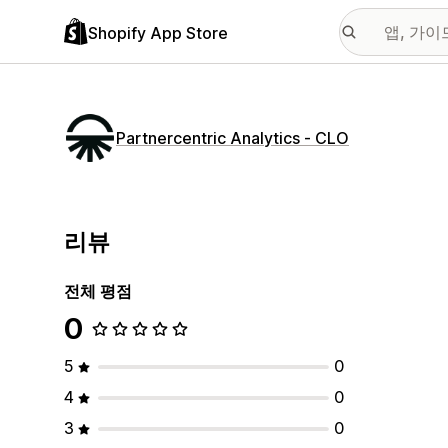
Shopify App Store
Partnercentric Analytics ‑ CLO
리뷰
전체 평점
0
5
0
4
0
3
0