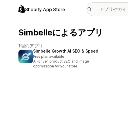
Shopify App Store
Simbelleによるアプリ
1個のアプリ
Simbelle Growth AI SEO & Speed
Free plan available
AI-driven product SEO and image
optimization for your store