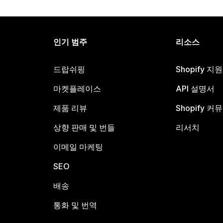
인기 범주
리소스
드랍쉬핑
Shopify 지
마켓플레이스
API 설명서
제품 리뷰
Shopify 커
상향 판매 및 번들
리서치
이메일 마케팅
SEO
배송
통화 및 번역