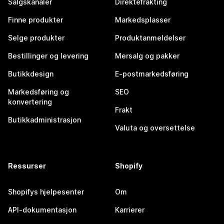
Salgskanaler
Direktefrakting
Finne produkter
Markedsplasser
Selge produkter
Produktanmeldelser
Bestillinger og levering
Mersalg og pakker
Butikkdesign
E-postmarkedsføring
Markedsføring og
SEO
konvertering
Frakt
Butikkadministrasjon
Valuta og oversettelse
Ressurser
Shopify
Shopifys hjelpesenter
Om
API-dokumentasjon
Karrierer