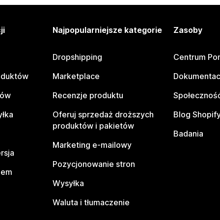
ji
Najpopularniejsze kategorie
Zasoby
Dropshipping
Centrum Po
oduktów
Marketplace
Dokumentac
tów
Recenzje produktu
Społeczność
yłka
Oferuj sprzedaż droższych
Blog Shopif
produktów i pakietów
Badania
Marketing e-mailowy
rsja
Pozycjonowanie stron
pem
Wysyłka
Waluta i tłumaczenie