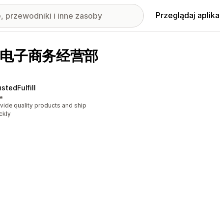
Przeglądaj aplika
虞盛诺电子商务经营部
stedFulfill
e
vide quality products and ship
ckly