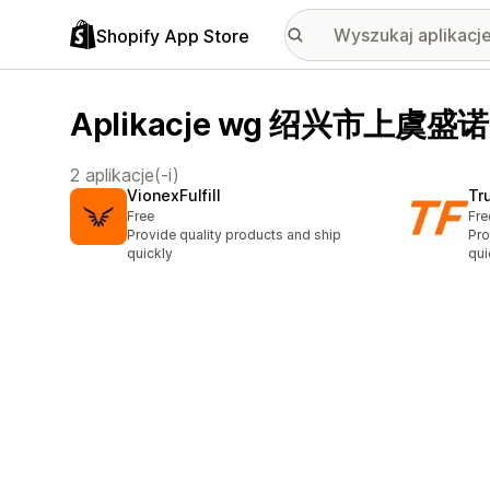
Shopify App Store
Aplikacje wg 绍兴市上
2 aplikacje(-i)
VionexFulfill
Tru
Free
Fre
Provide quality products and ship
Pro
quickly
qui