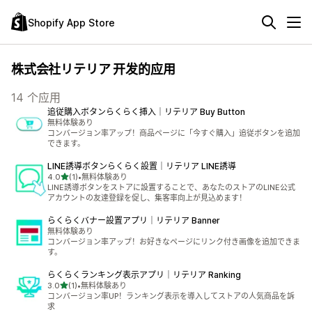
Shopify App Store
株式会社リテリア 开发的应用
14 个应用
追従購入ボタンらくらく挿入｜リテリア Buy Button
無料体験あり
コンバージョン率アップ！商品ページに「今すぐ購入」追従ボタンを追加
できます。
LINE誘導ボタンらくらく設置｜リテリア LINE誘導
星（满分 5 星）
4.0
(1)
•
無料体験あり
总共 1 条评论
LINE誘導ボタンをストアに設置することで、あなたのストアのLINE公式
アカウントの友達登録を促し、集客率向上が見込めます！
らくらくバナー設置アプリ｜リテリア Banner
無料体験あり
コンバージョン率アップ！お好きなページにリンク付き画像を追加できま
す。
らくらくランキング表示アプリ｜リテリア Ranking
星（满分 5 星）
3.0
(1)
•
無料体験あり
总共 1 条评论
コンバージョン率UP！ランキング表示を導入してストアの人気商品を訴
求