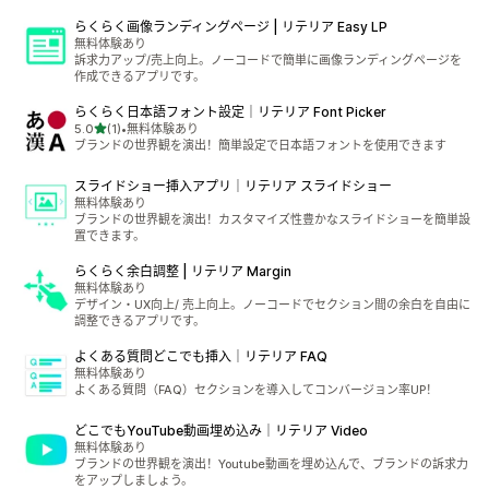
らくらく画像ランディングページ | リテリア Easy LP
無料体験あり
訴求力アップ/売上向上。ノーコードで簡単に画像ランディングページを
作成できるアプリです。
らくらく日本語フォント設定｜リテリア Font Picker
星（满分 5 星）
5.0
(1)
•
無料体験あり
总共 1 条评论
ブランドの世界観を演出！簡単設定で日本語フォントを使用できます
スライドショー挿入アプリ｜リテリア スライドショー
無料体験あり
ブランドの世界観を演出！カスタマイズ性豊かなスライドショーを簡単設
置できます。
らくらく余白調整 | リテリア Margin
無料体験あり
デザイン・UX向上/ 売上向上。ノーコードでセクション間の余白を自由に
調整できるアプリです。
よくある質問どこでも挿入｜リテリア FAQ
無料体験あり
よくある質問（FAQ）セクションを導入してコンバージョン率UP！
どこでもYouTube動画埋め込み｜リテリア Video
無料体験あり
ブランドの世界観を演出！Youtube動画を埋め込んで、ブランドの訴求力
をアップしましょう。