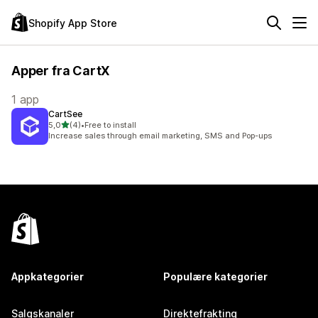
Shopify App Store
Apper fra CartX
1 app
CartSee
av 5 stjerner
5,0
(4)
•
Free to install
Totalt 4 omtaler
Increase sales through email marketing, SMS and Pop-ups
Appkategorier
Populære kategorier
Salgskanaler
Direktefrakting