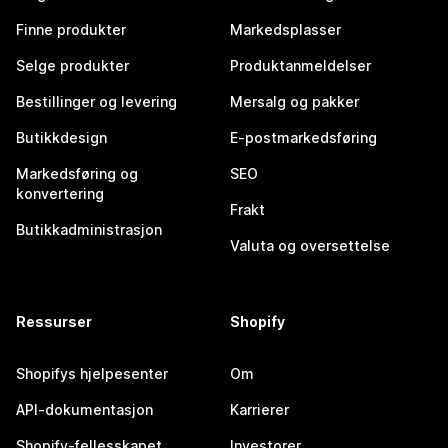
Finne produkter
Markedsplasser
Selge produkter
Produktanmeldelser
Bestillinger og levering
Mersalg og pakker
Butikkdesign
E-postmarkedsføring
Markedsføring og
SEO
konvertering
Frakt
Butikkadministrasjon
Valuta og oversettelse
Ressurser
Shopify
Shopifys hjelpesenter
Om
API-dokumentasjon
Karrierer
Shopify-fellesskapet
Investorer