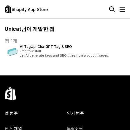
Shopify App Store
Unicat님이 개발한 앱
앱 1개
AI TagUp: ChatGPT Tag & SEO
Free to install
Let AI generate tags and SEO titles from product images.
앱 범주
인기 범주
판매 채널
드랍쉬핑