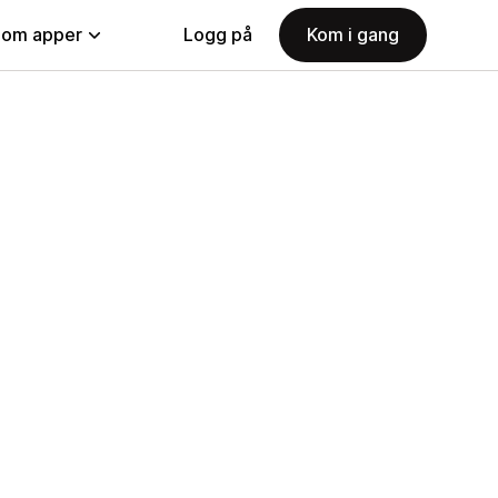
nom apper
Logg på
Kom i gang