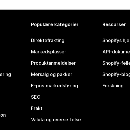
Populære kategorier
Ressurser
Direktefrakting
Shopifys hje
Markedsplasser
API-dokume
Produktanmeldelser
Shopify-fel
vering
Mersalg og pakker
Shopify-blo
E-postmarkedsføring
Forskning
SEO
Frakt
jon
Valuta og oversettelse