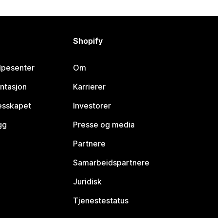
Shopify
lpesenter
Om
ntasjon
Karrierer
lesskapet
Investorer
gg
Presse og media
Partnere
Samarbeidspartnere
Juridisk
Tjenestestatus