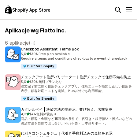
Shopify App Store
Aplikacje wg Flatto Inc.
6 aplikacje(-i)
Checkbox Assistant: Terms Box
na 5 gwiazdek
5,0
(39)
•
Free plan available
Łączna liczba recenzji: 39
Require a terms and conditions checkbox to prevent chargeback
Built for Shopify
チェックアウト住所バリデーター｜住所チェックで住所不備を防止
na 5 gwiazdek
5,0
(20)
•
無料プランあり
Łączna liczba recenzji: 20
注文完了前に動く住所チェックアプリ。住所エラーを検知し正しい住所を
表示。顧客対応コストを削減。Plus以外でも利用可能。
Built for Shopify
カクレルペイ | 決済方法の非表示、並び替え、名前変更
na 5 gwiazdek
4,3
(4)
•
無料体験あり
Łączna liczba recenzji: 4
商品・顧客・金額など15種類の条件で、代引き・銀行振込・後払いなどの
決済方法を自動で出し分け。Plus不要・日本語サポート。
代引きコンシェルジュ｜代引き手数料込みの金額を表示