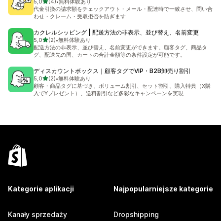
na 5 gwiazdek
5,0
(4)
•
無料体験あり
Łączna liczba recenzji: 4
代金引換の請求額をチェックアウト・メール・配達時で一致させ、問い合
わせ・クレーム・受取拒否を防ぎます
カクレルシッピング | 配送方法の非表示、並び替え、名前変更
na 5 gwiazdek
5,0
(2)
•
無料体験あり
Łączna liczba recenzji: 2
配送方法の非表示、並び替え、名前変更ができます。顧客タグ、商品タ
グ、配送先の国、カートの合計金額等の条件設定が可能です。
ディスカウントボックス｜顧客タグでVIP・B2B卸売り割引
na 5 gwiazdek
5,0
(2)
•
無料体験あり
Łączna liczba recenzji: 2
顧客・商品タグに基づき、ボリューム割引、セット割引、購入特典（X購
入でYプレゼント）、送料割引など多彩なキャンペーンを実現
Kategorie aplikacji
Najpopularniejsze kategorie
Kanały sprzedaży
Dropshipping