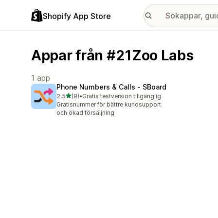
Shopify App Store
Appar från #21Zoo Labs
1 app
Phone Numbers & Calls ‑ SBoard
av 5 stjärnor
2,5
(9)
•
Gratis testversion tillgänglig
9 recensioner totalt
Gratisnummer för bättre kundsupport
och ökad försäljning