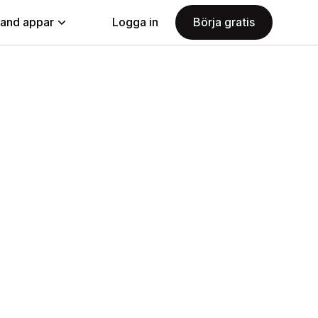
land appar
Logga in
Börja gratis