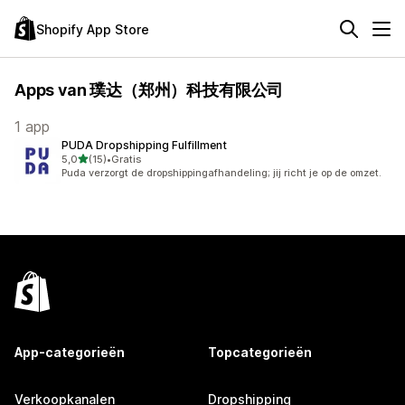
Shopify App Store
Apps van 璞达（郑州）科技有限公司
1 app
PUDA Dropshipping Fulfillment
van 5 sterren
5,0
(15)
•
Gratis
15 recensies in totaal
Puda verzorgt de dropshippingafhandeling; jij richt je op de omzet.
App-categorieën
Topcategorieën
Verkoopkanalen
Dropshipping