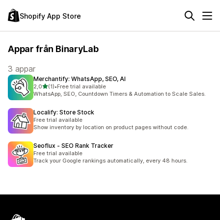
Shopify App Store
Appar från BinaryLab
3 appar
Merchantify: WhatsApp, SEO, AI
av 5 stjärnor
2,0
(1)
•
Free trial available
1 recensioner totalt
WhatsApp, SEO, Countdown Timers & Automation to Scale Sales.
Localify: Store Stock
Free trial available
Show inventory by location on product pages without code.
Seoflux ‑ SEO Rank Tracker
Free trial available
Track your Google rankings automatically, every 48 hours.