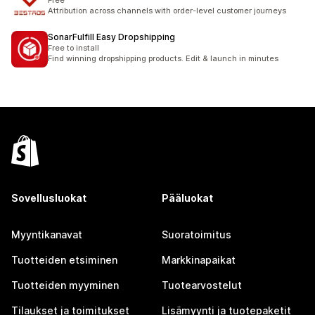
Free
Attribution across channels with order-level customer journeys
SonarFulfill Easy Dropshipping
Free to install
Find winning dropshipping products. Edit & launch in minutes
Sovellusluokat
Pääluokat
Myyntikanavat
Suoratoimitus
Tuotteiden etsiminen
Markkinapaikat
Tuotteiden myyminen
Tuotearvostelut
Tilaukset ja toimitukset
Lisämyynti ja tuotepaketit