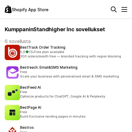
Shopify App Store
KumppaninStandhigher Inc sovellukset
6 sovellusta
BestTrack Order Tracking
/ 5 tähteä
5,0
(1)
•
Free plan available
1 arvostelua yhteensä
300 orders/month free — branded tracking with region blocking
Bestreach: Email&SMS Marketing
Free
Scale your business with personalized email & SMS marketing
BestFeed AI
Free
Optimize products for ChatGPT, Google AI & Perplexity
BestPage AI
Free
Build Exclusive landing pages in minutes
Bestros