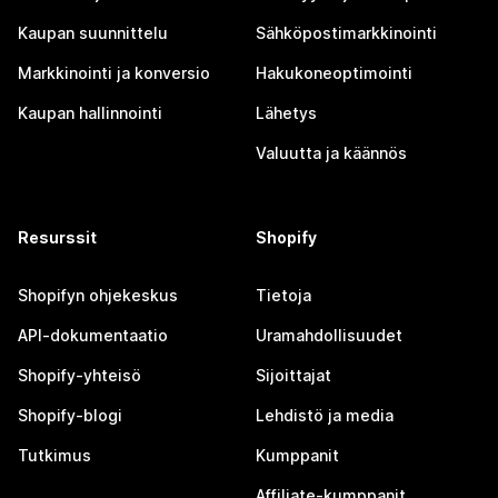
Kaupan suunnittelu
Sähköpostimarkkinointi
Markkinointi ja konversio
Hakukoneoptimointi
Kaupan hallinnointi
Lähetys
Valuutta ja käännös
Resurssit
Shopify
Shopifyn ohjekeskus
Tietoja
API-dokumentaatio
Uramahdollisuudet
Shopify-yhteisö
Sijoittajat
Shopify-blogi
Lehdistö ja media
Tutkimus
Kumppanit
Affiliate-kumppanit