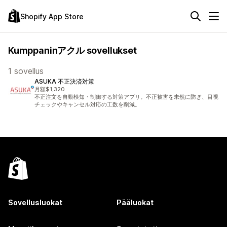
Shopify App Store
Kumppaninアクル sovellukset
1 sovellus
ASUKA 不正決済対策
月額$1,320
不正注文を自動検知・制御する対策アプリ。不正被害を未然に防ぎ、目視
チェックやキャンセル対応の工数を削減。
Sovellusluokat
Pääluokat