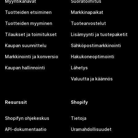
Myyntikanavat
Suoratoimitus
Tuotteiden etsiminen
Markkinapaikat
Tuotteiden myyminen
Tuotearvostelut
Tilaukset ja toimitukset
Lisämyynti ja tuotepaketit
Kaupan suunnittelu
Sähköpostimarkkinointi
Markkinointi ja konversio
Hakukoneoptimointi
Kaupan hallinnointi
Lähetys
Valuutta ja käännös
Resurssit
Shopify
Shopifyn ohjekeskus
Tietoja
API-dokumentaatio
Uramahdollisuudet