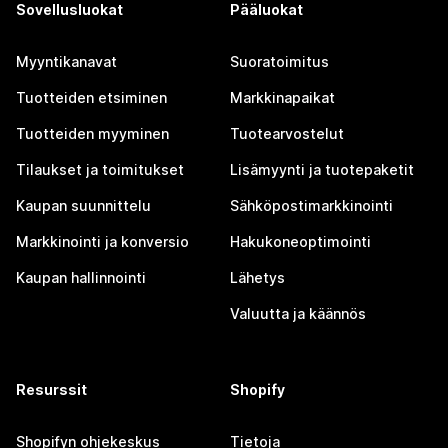
Sovellusluokat
Pääluokat
Myyntikanavat
Suoratoimitus
Tuotteiden etsiminen
Markkinapaikat
Tuotteiden myyminen
Tuotearvostelut
Tilaukset ja toimitukset
Lisämyynti ja tuotepaketit
Kaupan suunnittelu
Sähköpostimarkkinointi
Markkinointi ja konversio
Hakukoneoptimointi
Kaupan hallinnointi
Lähetys
Valuutta ja käännös
Resurssit
Shopify
Shopifyn ohjekeskus
Tietoja