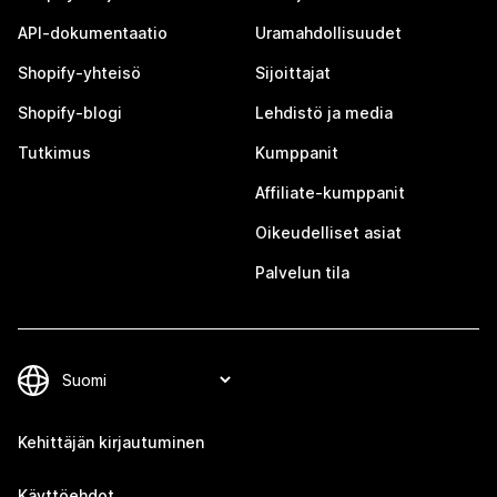
API-dokumentaatio
Uramahdollisuudet
Shopify-yhteisö
Sijoittajat
Shopify-blogi
Lehdistö ja media
Tutkimus
Kumppanit
Affiliate-kumppanit
Oikeudelliset asiat
Palvelun tila
Kehittäjän kirjautuminen
Käyttöehdot