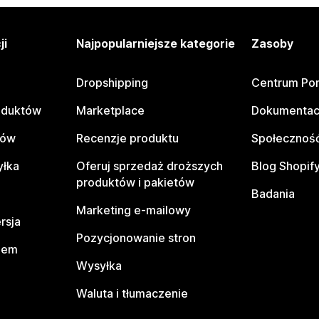
ji
Najpopularniejsze kategorie
Zasoby
Dropshipping
Centrum Po
oduktów
Marketplace
Dokumentac
tów
Recenzje produktu
Społeczność
yłka
Oferuj sprzedaż droższych
Blog Shopif
produktów i pakietów
Badania
Marketing e-mailowy
rsja
Pozycjonowanie stron
pem
Wysyłka
Waluta i tłumaczenie