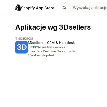
Shopify App Store
Aplikacje wg 3Dsellers
1 aplikacja
3Dsellers ‑ CRM & Helpdesk
na 5 gwiazdek
5,0
(2)
•
Free trial available
Łączna liczba recenzji: 2
Streamline Customer Support with
3Dsellers Helpdesk