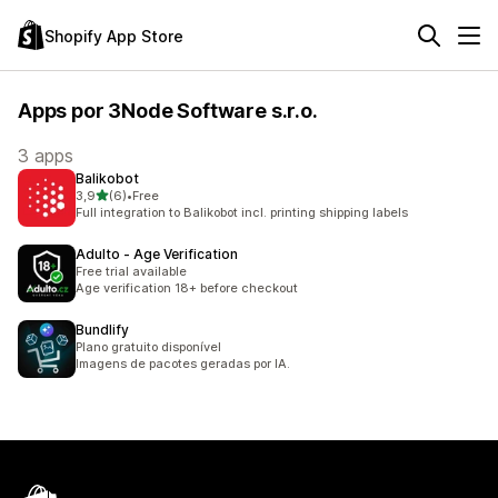
Shopify App Store
Apps por 3Node Software s.r.o.
3 apps
Balikobot
de 5 estrelas
3,9
(6)
•
Free
6 avaliações ao todo
Full integration to Balikobot incl. printing shipping labels
Adulto ‑ Age Verification
Free trial available
Age verification 18+ before checkout
Bundlify
Plano gratuito disponível
Imagens de pacotes geradas por IA.