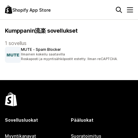
Shopify App Store
Kumppanin流楽 sovellukset
1 sovellus
MUTE ‑ Spam Blocker
Ilmainen kokeilu saatavilla
Roskaposti ja myyntisähköpostit estetty. Ilman reCAPTCHA.
Sovellusluokat
Pääluokat
Myyntikanavat
Suoratoimitus