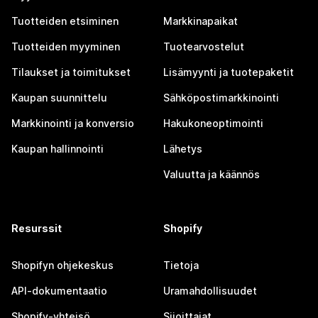
Tuotteiden etsiminen
Markkinapaikat
Tuotteiden myyminen
Tuotearvostelut
Tilaukset ja toimitukset
Lisämyynti ja tuotepaketit
Kaupan suunnittelu
Sähköpostimarkkinointi
Markkinointi ja konversio
Hakukoneoptimointi
Kaupan hallinnointi
Lähetys
Valuutta ja käännös
Resurssit
Shopify
Shopifyn ohjekeskus
Tietoja
API-dokumentaatio
Uramahdollisuudet
Shopify-yhteisö
Sijoittajat