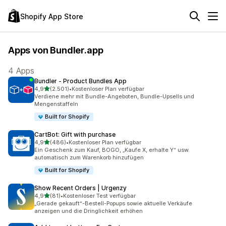
Shopify App Store
Apps von Bundler.app
4 Apps
Bundler ‑ Product Bundles App
von 5 Sternen
4,9
(2.501)
•
Kostenloser Plan verfügbar
2501 Rezensionen insgesamt
Verdiene mehr mit Bundle-Angeboten, Bundle-Upsells und
Mengenstaffeln
Built for Shopify
CartBot: Gift with purchase
von 5 Sternen
4,9
(486)
•
Kostenloser Plan verfügbar
486 Rezensionen insgesamt
Ein Geschenk zum Kauf, BOGO, „Kaufe X, erhalte Y“ usw.
automatisch zum Warenkorb hinzufügen
Built for Shopify
Show Recent Orders | Urgenzy
von 5 Sternen
4,9
(81)
•
Kostenloser Test verfügbar
81 Rezensionen insgesamt
„Gerade gekauft“-Bestell-Popups sowie aktuelle Verkäufe
anzeigen und die Dringlichkeit erhöhen