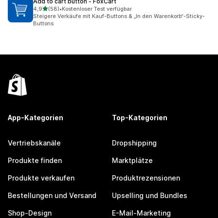
Add to cart button ‑ FoxCart
von 5 Sternen
4,9
(58)
•
Kostenloser Test verfügbar
58 Rezensionen insgesamt
Steigere Verkäufe mit Kauf-Buttons & „In den Warenkorb“-Sticky-
Buttons
App-Kategorien
Top-Kategorien
Vertriebskanäle
Dropshipping
Produkte finden
Marktplätze
Produkte verkaufen
Produktrezensionen
Bestellungen und Versand
Upselling und Bundles
Shop-Design
E-Mail-Marketing