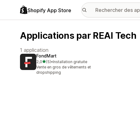
Shopify App Store
Applications par REAI Tech
1 application
FondMart
étoile(s) sur 5
2,0
(5)
•
Installation gratuite
5 avis au total
Vente en gros de vêtements et
dropshipping