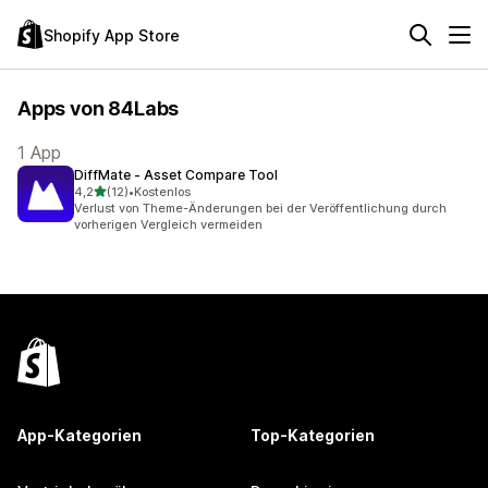
Shopify App Store
Apps von 84Labs
1 App
DiffMate ‑ Asset Compare Tool
von 5 Sternen
4,2
(12)
•
Kostenlos
12 Rezensionen insgesamt
Verlust von Theme-Änderungen bei der Veröffentlichung durch
vorherigen Vergleich vermeiden
App-Kategorien
Top-Kategorien