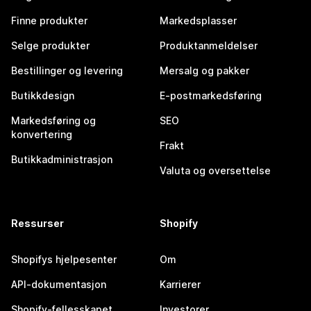
Finne produkter
Markedsplasser
Selge produkter
Produktanmeldelser
Bestillinger og levering
Mersalg og pakker
Butikkdesign
E-postmarkedsføring
Markedsføring og
SEO
konvertering
Frakt
Butikkadministrasjon
Valuta og oversettelse
Ressurser
Shopify
Shopifys hjelpesenter
Om
API-dokumentasjon
Karrierer
Shopify-fellesskapet
Investorer