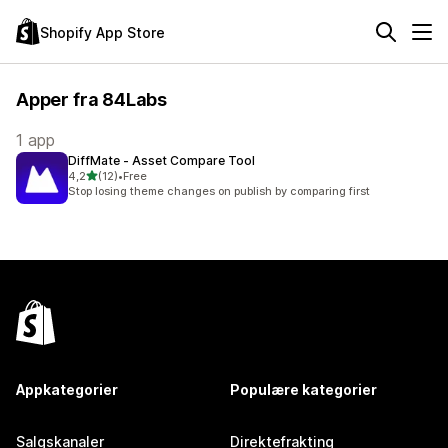
Shopify App Store
Apper fra 84Labs
1 app
DiffMate ‑ Asset Compare Tool
av 5 stjerner
4,2
(12)
•
Free
Totalt 12 omtaler
Stop losing theme changes on publish by comparing first
Appkategorier
Populære kategorier
Salgskanaler
Direktefrakting