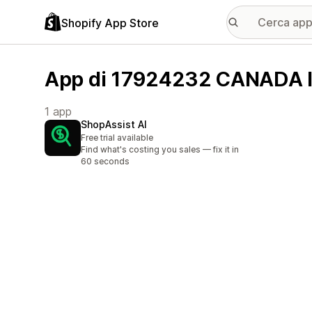
Shopify App Store
App di 17924232 CANADA 
1 app
ShopAssist AI
Free trial available
Find what's costing you sales — fix it in
60 seconds