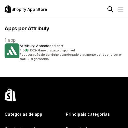
Shopify App Store
Apps por Attribuly
1 app
Attribuly: Abandoned cart
de 5 estrelas
4,8
(152)
•
Plano gratuito disponível
152 avaliações ao todo
Recuperação de carrinho abandonado e aumento de receita por e-
mail. ROI garantido.
Categorias de app
Principais categorias