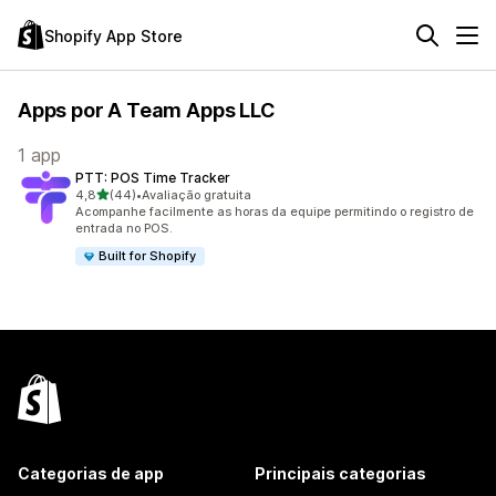
Shopify App Store
Apps por A Team Apps LLC
1 app
PTT: POS Time Tracker
de 5 estrelas
4,8
(44)
•
Avaliação gratuita
44 avaliações ao todo
Acompanhe facilmente as horas da equipe permitindo o registro de
entrada no POS.
Built for Shopify
Categorias de app
Principais categorias