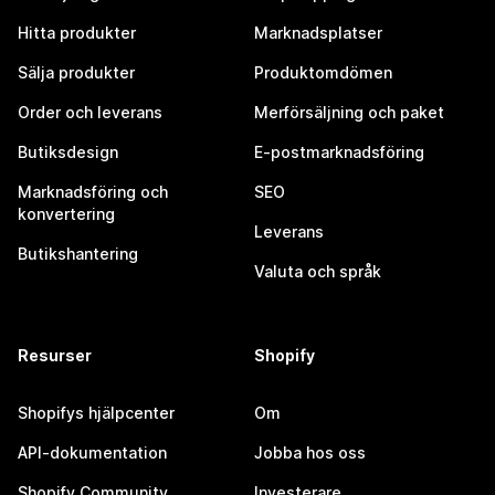
Hitta produkter
Marknadsplatser
Sälja produkter
Produktomdömen
Order och leverans
Merförsäljning och paket
Butiksdesign
E-postmarknadsföring
Marknadsföring och
SEO
konvertering
Leverans
Butikshantering
Valuta och språk
Resurser
Shopify
Shopifys hjälpcenter
Om
API-dokumentation
Jobba hos oss
Shopify Community
Investerare