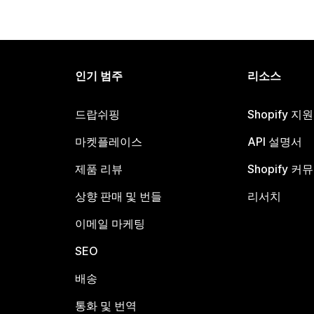
인기 범주
리소스
드랍쉬핑
Shopify 지
마켓플레이스
API 설명서
제품 리뷰
Shopify 커
상향 판매 및 번들
리서치
이메일 마케팅
SEO
배송
통화 및 번역