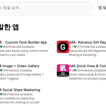
앱 
개발한 앱
A ‑ Custom Form Builder App
AAA‑ Advance Gift Reg
별 5개 중
별 5개 중
(83)
•
Free trial available
4.7
(27)
•
Free trial availab
리뷰 83개
총 리뷰 27개
her data easily using custom forms
Personalized Gift Registri
lored to your needs
Sharing & Receiving
A Image + Video Gallery
AAA Quick View & Col
별 5개 중
별 5개 중
(1)
•
Free trial available
4.2
(3)
•
Free trial availabl
리뷰 1개
총 리뷰 3개
ate Lookbook & Image Gallery +
Quick view popup & Show 
duct Tagging
Swatches on product page
A Social Share Marketing
별 5개 중
(9)
•
Free trial available
리뷰 9개
st visibility by rewarding
tomers for sharing on social!