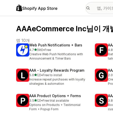
Shopify App Store
AAAeCommerce Inc님이 
앱 10개
Web Push Notifications + Bars
AA
별 5개 중
4.7
(96)
•
Free
4.8
총 리뷰 96개
총 
Creative Web Push Notifications with
Gat
Announcement & Timer Bars
tai
AAA ‑ Loyalty Rewards Program
AA
별 5개 중
5.0
(2)
•
Free to install
2.0
총 리뷰 2개
총 
Increase repeat purchases with loyalty
Cre
strategies & automation
Pro
AAA Product Options + Forms
AA
별 5개 중
3.5
(2)
•
Free trial available
3.8
총 리뷰 2개
총 
Options on Products + Testimonial
Boo
Form + Popup Form
cus