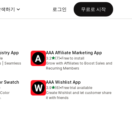
탐색하기
로그인
무료로 시작
istry App
AAA Affiliate Marketing App
별 5개 중
le
3.2
(7)
•
Free to install
총 리뷰 7개
es | Seamless
Grow with Affiliates to Boost Sales and
Recurring Members
or Swatch
AAA Wishlist App
별 5개 중
e
3.9
(6)
•
Free trial available
총 리뷰 6개
Color
Create Wishlist and let customer share
.
it with friends