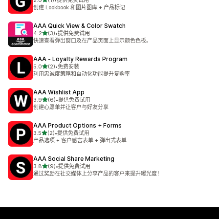
2.0
(1)
•
提供免费试用
总共 1 条评论
创建 Lookbook 和图片图库 + 产品标记
AAA Quick View & Color Swatch
星（满分 5 星）
4.2
(3)
•
提供免费试用
总共 3 条评论
快速查看弹出窗口及在产品页面上显示颜色色板。
AAA ‑ Loyalty Rewards Program
星（满分 5 星）
5.0
(2)
•
免费安装
总共 2 条评论
利用忠诚度策略和自动化功能提升复购率
AAA Wishlist App
星（满分 5 星）
3.9
(6)
•
提供免费试用
总共 6 条评论
创建心愿单并让客户与好友分享
AAA Product Options + Forms
星（满分 5 星）
3.5
(2)
•
提供免费试用
总共 2 条评论
产品选项 + 客户感言表单 + 弹出式表单
AAA Social Share Marketing
星（满分 5 星）
3.8
(9)
•
提供免费试用
总共 9 条评论
通过奖励在社交媒体上分享产品的客户来提升曝光度！