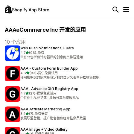
Shopify App Store
AAAeCommerce Inc 开发的应用
10 个应用
Web Push Notifications + Bars
星（满分 5 星）
4.7
(96)
•
免费
总共 96 条评论
带有公告栏和计时器栏的创意网页推送通知
AAA ‑ Custom Form Builder App
星（满分 5 星）
4.8
(83)
•
提供免费试用
总共 83 条评论
使用根据您的需求量身定制的自定义表单轻松收集数据
AAA‑ Advance Gift Registry App
星（满分 5 星）
4.7
(27)
•
提供免费试用
总共 27 条评论
个性化礼品登记簿 | 顺畅分享与接收礼品
AAA Affiliate Marketing App
星（满分 5 星）
3.2
(7)
•
免费安装
总共 7 条评论
发展联盟营销，提升销售额和经常性会员数量
AAA Image + Video Gallery
星（满分 5 星）