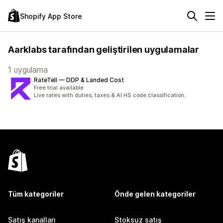
Shopify App Store
Aarklabs tarafından geliştirilen uygulamalar
1 uygulama
RateTell — DDP & Landed Cost
Free trial available
Live rates with duties, taxes & AI HS code classification.
Tüm kategoriler
Önde gelen kategoriler
Satış kanalları
Stoksuz satış