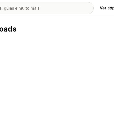
Ver ap
loads