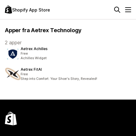
Shopify App Store
Apper fra Aetrex Technology
2 apper
Aetrex Achilles
Free
Achilles Widget
Aetrex FitAI
Free
Step into Comfort: Your Shoe's Story, Revealed!