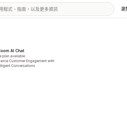
瀏
loom AI Chat
e plan available
ance Customer Engagement with
elligent Conversations