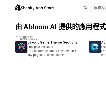
Shopify App Store
由 Abloom AI 提供的應用程式
2 個應用程式
Layout Genie:Theme Sections
Ab
Free plan available
Fre
Add customization to any themes &
Enh
any pages for enhancement.
Int