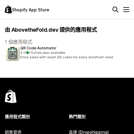
Shopify App Store
由 AbovetheFold.dev 提供的應用程式
1 個應用程式
QR Code Automator
滿分 5 顆星
5.0
(1)
•
Free plan available
共有 1 則評價
Drive sales with smart QR codes for every storefront need
應用程式類別
熱門類別
銷售管道
直運 (Dropshipping)