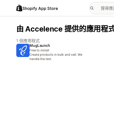
Shopify App Store
由 Accelence 提供的應用程
1 個應用程式
MugLaunch
Free to install
Create products in bulk and sell. We
handle the rest.