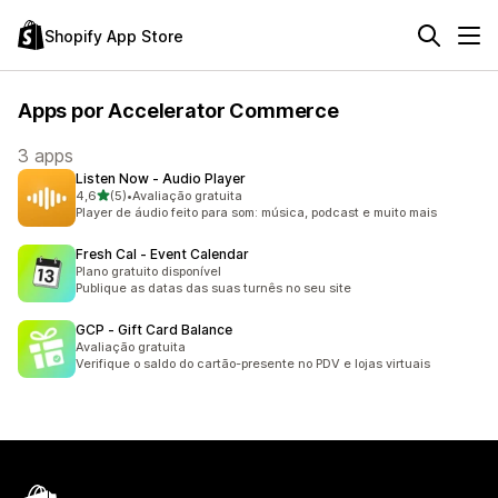
Shopify App Store
Apps por Accelerator Commerce
3 apps
Listen Now ‑ Audio Player
de 5 estrelas
4,6
(5)
•
Avaliação gratuita
5 avaliações ao todo
Player de áudio feito para som: música, podcast e muito mais
Fresh Cal ‑ Event Calendar
Plano gratuito disponível
Publique as datas das suas turnês no seu site
GCP ‑ Gift Card Balance
Avaliação gratuita
Verifique o saldo do cartão-presente no PDV e lojas virtuais