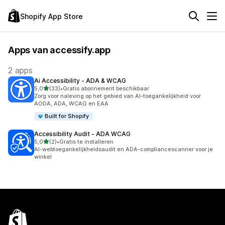
Shopify App Store
Apps van accessify.app
2 apps
Ai Accessibility ‑ ADA & WCAG
van 5 sterren
5,0
(33)
•
Gratis abonnement beschikbaar
33 recensies in totaal
Zorg voor naleving op het gebied van AI-toegankelijkheid voor
AODA, ADA, WCAG en EAA
Built for Shopify
Accessibility Audit ‑ ADA WCAG
van 5 sterren
5,0
(2)
•
Gratis te installeren
2 recensies in totaal
AI-webtoegankelijkheidsaudit en ADA-compliancescanner voor je
winkel