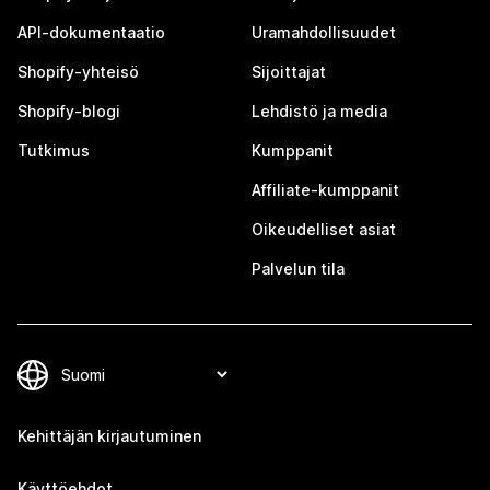
API-dokumentaatio
Uramahdollisuudet
Shopify-yhteisö
Sijoittajat
Shopify-blogi
Lehdistö ja media
Tutkimus
Kumppanit
Affiliate-kumppanit
Oikeudelliset asiat
Palvelun tila
Kehittäjän kirjautuminen
Käyttöehdot