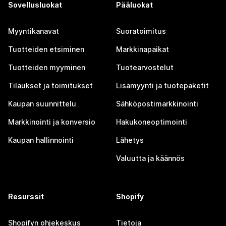
Sovellusluokat
Pääluokat
Myyntikanavat
Suoratoimitus
Tuotteiden etsiminen
Markkinapaikat
Tuotteiden myyminen
Tuotearvostelut
Tilaukset ja toimitukset
Lisämyynti ja tuotepaketit
Kaupan suunnittelu
Sähköpostimarkkinointi
Markkinointi ja konversio
Hakukoneoptimointi
Kaupan hallinnointi
Lähetys
Valuutta ja käännös
Resurssit
Shopify
Shopifyn ohjekeskus
Tietoja