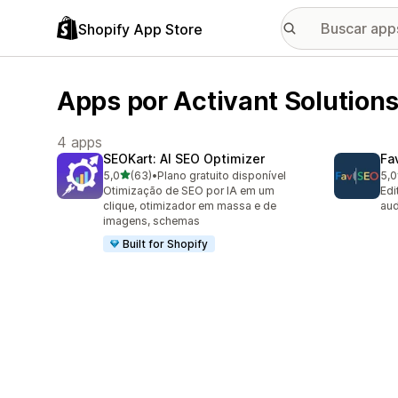
Shopify App Store
Apps por Activant Solutions
4 apps
SEOKart: AI SEO Optimizer
Fa
de 5 estrelas
5,0
(63)
•
Plano gratuito disponível
5,0
63 avaliações ao todo
11 
Otimização de SEO por IA em um
Edi
clique, otimizador em massa e de
aud
imagens, schemas
Built for Shopify