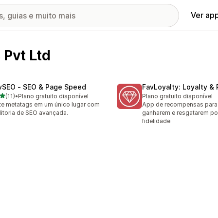
Ver ap
 Pvt Ltd
vSEO ‑ SEO & Page Speed
FavLoyalty: Loyalty &
de 5 estrelas
(11)
•
Plano gratuito disponível
Plano gratuito disponível
avaliações ao todo
te metatags em um único lugar com
App de recompensas para 
itoria de SEO avançada.
ganharem e resgatarem po
fidelidade