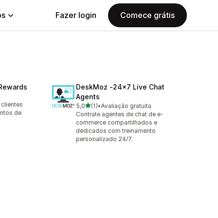
ps
Fazer login
Comece grátis
 Rewards
DeskMoz ‑24x7 Live Chat
Agents
clientes
de 5 estrelas
5,0
(1)
•
Avaliação gratuita
1 avaliações ao todo
ntos de
Contrate agentes de chat de e-
commerce compartilhados e
dedicados com treinamento
personalizado 24/7.